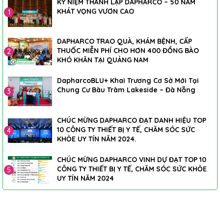
KỶ NIỆM THÀNH LẬP DAPHARCO – 50 NĂM
KHÁT VỌNG VƯƠN CAO
1
DAPHARCO TRAO QUÀ, KHÁM BỆNH, CẤP
THUỐC MIỄN PHÍ CHO HƠN 400 ĐỒNG BÀO
2
KHÓ KHĂN TẠI QUẢNG NAM
DapharcoBLU+ Khai Trương Cơ Sở Mới Tại
Chung Cư Bàu Tràm Lakeside – Đà Nẵng
3
CHÚC MỪNG DAPHARCO ĐẠT DANH HIỆU TOP
10 CÔNG TY THIẾT BỊ Y TẾ, CHĂM SÓC SỨC
4
KHỎE UY TÍN NĂM 2024.
CHÚC MỪNG DAPHARCO VINH DỰ ĐẠT TOP 10
CÔNG TY THIẾT BỊ Y TẾ, CHĂM SÓC SỨC KHỎE
5
UY TÍN NĂM 2024