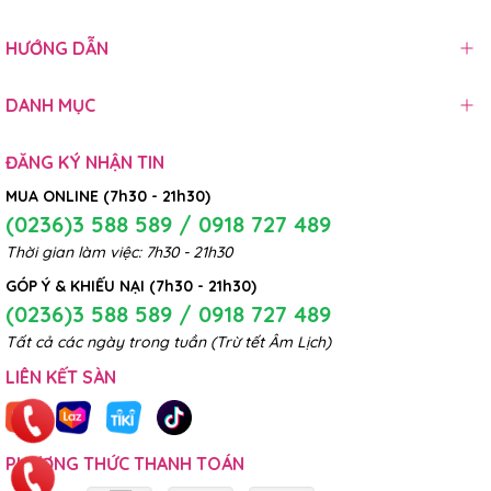
HƯỚNG DẪN
DANH MỤC
ĐĂNG KÝ NHẬN TIN
MUA ONLINE (7h30 - 21h30)
(0236)3 588 589 / 0918 727 489
Thời gian làm việc: 7h30 - 21h30
GÓP Ý & KHIẾU NẠI (7h30 - 21h30)
(0236)3 588 589 / 0918 727 489
Tất cả các ngày trong tuần (Trừ tết Âm Lịch)
LIÊN KẾT SÀN
PHƯƠNG THỨC THANH TOÁN