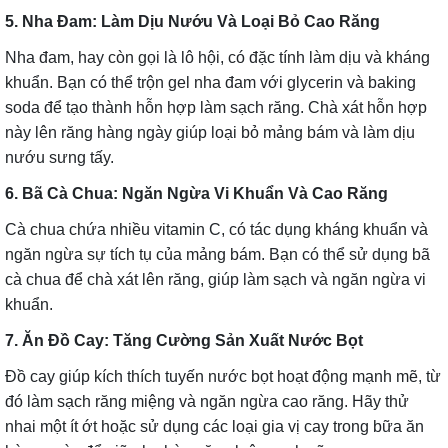
5. Nha Đam: Làm Dịu Nướu Và Loại Bỏ Cao Răng
Nha đam, hay còn gọi là lô hội, có đặc tính làm dịu và kháng
khuẩn. Bạn có thể trộn gel nha đam với glycerin và baking
soda để tạo thành hỗn hợp làm sạch răng. Chà xát hỗn hợp
này lên răng hàng ngày giúp loại bỏ mảng bám và làm dịu
nướu sưng tấy.
6. Bã Cà Chua: Ngăn Ngừa Vi Khuẩn Và Cao Răng
Cà chua chứa nhiều vitamin C, có tác dụng kháng khuẩn và
ngăn ngừa sự tích tụ của mảng bám. Bạn có thể sử dụng bã
cà chua để chà xát lên răng, giúp làm sạch và ngăn ngừa vi
khuẩn.
7. Ăn Đồ Cay: Tăng Cường Sản Xuất Nước Bọt
Đồ cay giúp kích thích tuyến nước bọt hoạt động mạnh mẽ, từ
đó làm sạch răng miệng và ngăn ngừa cao răng. Hãy thử
nhai một ít ớt hoặc sử dụng các loại gia vị cay trong bữa ăn