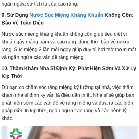
ngăn ngừa sự tích tụ của cao răng.
9. Sử Dụng
Nước Súc Miệng Kháng Khuẩn
Không Cồn:
Bảo Vệ Toàn Diện
Nước súc miệng kháng khuẩn không cồn giúp tiêu diệt vi
khuẩn gây mảng bám và cao răng, đồng thời bảo vệ nướu
răng. Súc miệng 2 lần mỗi ngày giúp duy trì hơi thở thơm mát
và ngăn ngừa các vấn đề răng miệng.
10. Thăm Khám Nha Sĩ Định Kỳ: Phát Hiện Sớm Và Xử Lý
Kịp Thời
Dù bạn có chăm sóc răng miệng kỹ lưỡng tại nhà, việc thăm
khám nha sĩ định kỳ vẫn là điều cần thiết. Nha sĩ sẽ giúp bạn
phát hiện sớm các vấn đề về răng miệng và đưa ra các biện
pháp điều trị kịp thời, ngăn ngừa cao răng và các bệnh lý
khác.