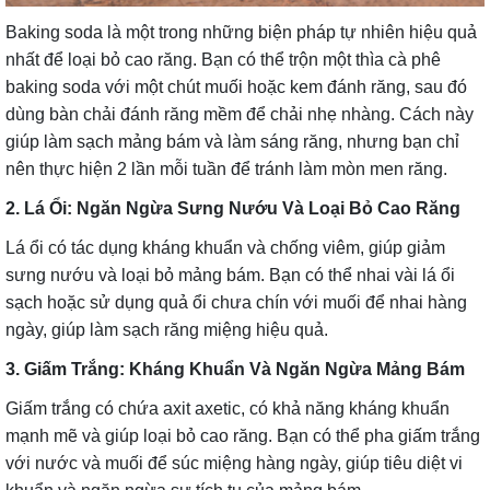
Baking soda là một trong những biện pháp tự nhiên hiệu quả
nhất để loại bỏ cao răng. Bạn có thể trộn một thìa cà phê
baking soda với một chút muối hoặc kem đánh răng, sau đó
dùng bàn chải đánh răng mềm để chải nhẹ nhàng. Cách này
giúp làm sạch mảng bám và làm sáng răng, nhưng bạn chỉ
nên thực hiện 2 lần mỗi tuần để tránh làm mòn men răng.
2. Lá Ổi: Ngăn Ngừa Sưng Nướu Và Loại Bỏ Cao Răng
Lá ổi có tác dụng kháng khuẩn và chống viêm, giúp giảm
sưng nướu và loại bỏ mảng bám. Bạn có thể nhai vài lá ổi
sạch hoặc sử dụng quả ổi chưa chín với muối để nhai hàng
ngày, giúp làm sạch răng miệng hiệu quả.
3. Giấm Trắng: Kháng Khuẩn Và Ngăn Ngừa Mảng Bám
Giấm trắng có chứa axit axetic, có khả năng kháng khuẩn
mạnh mẽ và giúp loại bỏ cao răng. Bạn có thể pha giấm trắng
với nước và muối để súc miệng hàng ngày, giúp tiêu diệt vi