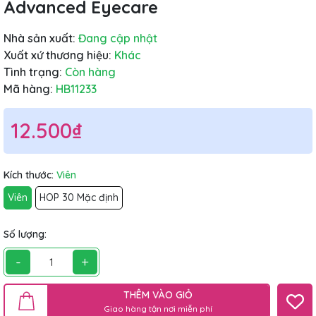
Advanced Eyecare
Nhà sản xuất:
Đang cập nhật
Xuất xứ thương hiệu:
Khác
Tình trạng:
Còn hàng
Mã hàng:
HB11233
12.500₫
Kích thước:
Viên
Viên
HOP 30 Mặc định
Số lượng:
-
+
THÊM VÀO GIỎ
Giao hàng tận nơi miễn phí