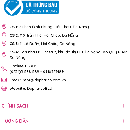
CS 1:
2 Phan Đình Phùng, Hải Châu, Đà Nẵng
CS 2:
110 Trần Phú, Hải Châu, Đà Nẵng
CS 3:
11 Lê Duẩn, Hải Châu, Đà Nẵng
CS 4:
Tòa nhà FPT Plaza 2, khu đô thị FPT Đà Nẵng, Võ Qúy Huân,
Đà Nẵng
Hotline CSKH:
(0236)3 588 589
-
0918727489
Email:
infor@dapharco.com.vn
Website:
DapharcoBLU
CHÍNH SÁCH
HƯỚNG DẪN