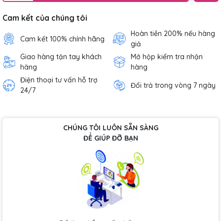
Cam kết của chúng tôi
Hoàn tiền 200% nếu hàng
Cam kết 100% chính hãng
giả
Giao hàng tận tay khách
Mở hộp kiểm tra nhận
hàng
hàng
Điện thoại tư vấn hỗ trợ
Đổi trả trong vòng 7 ngày
24/7
CHÚNG TÔI LUÔN SẴN SÀNG
ĐỂ GIÚP ĐỠ BẠN