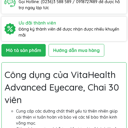
Gọi Hotline: (0236)3 588 589 / 0918727489 để được hỗ
trợ ngay lập tức
Ưu đãi thành viên
Đăng ký thành viên để được nhận được nhiều khuyến
mãi
Mô tả sản phẩm
Hướng dẫn mua hàng
Công dụng của VitaHealth
Advanced Eyecare, Chai 30
viên
Cung cấp các dưỡng chất thiết yếu từ thiên nhiên giúp
cải thiện vi tuần hoàn và bảo vệ các tế bào thần kinh
võng mạc.