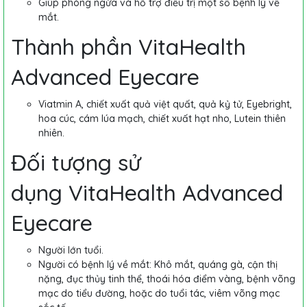
Giúp phòng ngừa và hỗ trợ điều trị một số bệnh lý về
mắt.
Thành phần VitaHealth
Advanced Eyecare
Viatmin A, chiết xuất quả việt quất, quả kỷ tử, Eyebright,
hoa cúc, cám lúa mạch, chiết xuất hạt nho, Lutein thiên
nhiên.
Đối tượng sử
dụng VitaHealth Advanced
Eyecare
Người lớn tuổi.
Người có bệnh lý về mắt: Khô mắt, quáng gà, cận thị
nặng, đục thủy tinh thể, thoái hóa điểm vàng, bệnh võng
mạc do tiểu đường, hoặc do tuổi tác, viêm võng mạc