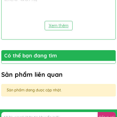
Người lớn và trẻ em từ 12 tuổi trở lên
Rửa sạch và lau khô vùng da bị đau.
Gỡ cao dán ra khỏi tấm phim và dán vào chỗ bị đau.
Xem thêm
Không sử dụng quá 4 miếng trong một ngày.
Chỉ dán một miếng một lần cho mỗi vùng da bị đau.
Không sử dụng quá 2 miếng một ngày cho mỗi vùng da
bị đau.
Gỡ bỏ miếng dán sau 12 giờ.
Có thể bạn đang tìm
Không sử dụng miếng dán quá 5 ngày liên tục trên một
vùng da bị đau.
Trẻ em dưới 12 tuổi:
Sản phẩm liên quan
Phải hỏi ý kiến bác sĩ trước khi sử dụng.
Lưu ý: Liều dùng trên chỉ mang tính chất tham khảo. Liều dùng
cụ thể tùy thuộc vào thể trạng và mức độ diễn tiến của bệnh.
Sản phẩm đang được cập nhật.
Để có liều dùng phù hợp, bạn cần tham khảo ý kiến bác sĩ
hoặc chuyên viên y tế.
Tác dụng phụ