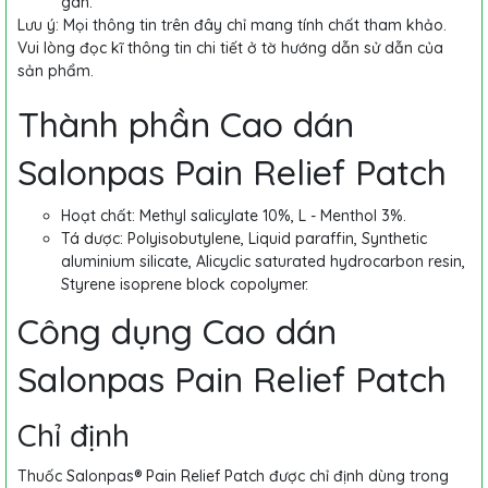
gân.
Lưu ý: Mọi thông tin trên đây chỉ mang tính chất tham khảo.
Vui lòng đọc kĩ thông tin chi tiết ở tờ hướng dẫn sử dẫn của
sản phẩm.
Thành phần Cao dán
Salonpas Pain Relief Patch
Hoạt chất: Methyl salicylate 10%, L - Menthol 3%.
Tá dược: Polyisobutylene, Liquid paraffin, Synthetic
aluminium silicate, Alicyclic saturated hydrocarbon resin,
Styrene isoprene block copolymer.
Công dụng Cao dán
Salonpas Pain Relief Patch
Chỉ định
Thuốc Salonpas® Pain Relief Patch được chỉ định dùng trong