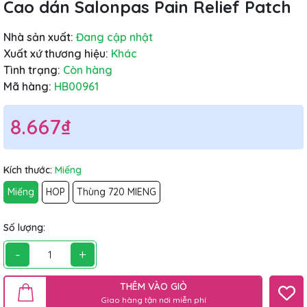
Cao dán Salonpas Pain Relief Patch
Nhà sản xuất:
Đang cập nhật
Xuất xứ thương hiệu:
Khác
Tình trạng:
Còn hàng
Mã hàng:
HB00961
8.667₫
Kích thước:
Miếng
Miếng
HOP
Thùng 720 MIENG
Số lượng:
-
+
THÊM VÀO GIỎ
Giao hàng tận nơi miễn phí