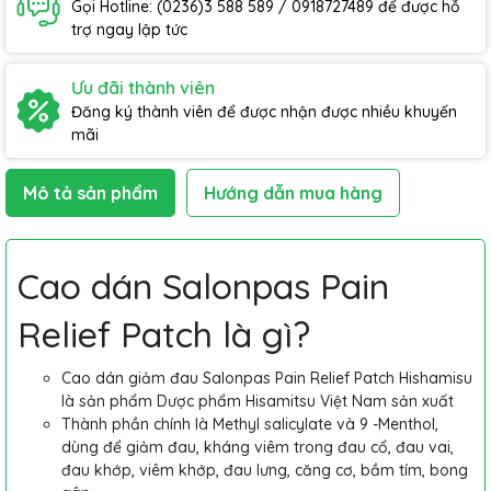
Gọi Hotline: (0236)3 588 589 / 0918727489 để được hỗ
trợ ngay lập tức
Ưu đãi thành viên
Đăng ký thành viên để được nhận được nhiều khuyến
mãi
Mô tả sản phẩm
Hướng dẫn mua hàng
Cao dán Salonpas Pain
Relief Patch là gì?
Cao dán giảm đau Salonpas Pain Relief Patch Hishamisu
là sản phẩm Dược phẩm Hisamitsu Việt Nam sản xuất
Thành phần chính là Methyl salicylate và 9 -Menthol,
dùng để giảm đau, kháng viêm trong đau cổ, đau vai,
đau khớp, viêm khớp, đau lưng, căng cơ, bầm tím, bong