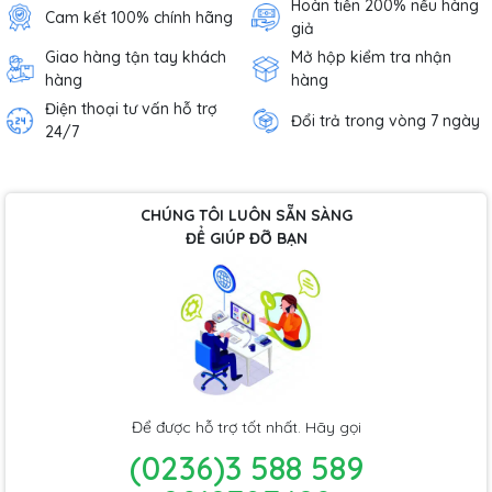
Hoàn tiền 200% nếu hàng
Cam kết 100% chính hãng
giả
Giao hàng tận tay khách
Mở hộp kiểm tra nhận
hàng
hàng
Điện thoại tư vấn hỗ trợ
Đổi trả trong vòng 7 ngày
24/7
CHÚNG TÔI LUÔN SẴN SÀNG
ĐỂ GIÚP ĐỠ BẠN
Để được hỗ trợ tốt nhất. Hãy gọi
(0236)3 588 589