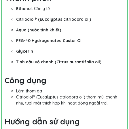
Ethanol:
Cồn y tế
Citriodiol® (Eucalyptus citriodora oil)
Aqua (nước tinh khiết)
PEG-40 Hydrogenated Castor Oil
Glycerin
Tinh dầu vỏ chanh (Citrus aurantifolia oil)
Công dụng
Làm thơm da
Citriodiol
®
(Eucalyptus citriodora oil) thơm mùi chanh
nhẹ, tươi mát thích hợp khi hoạt động ngoài trời.
Hướng dẫn sử dụng