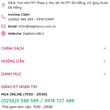
CS 4:
Tòa nhà FPT Plaza 2, khu đô thị FPT Đà Nẵng, Võ Qúy Huân,
Đà Nẵng
Hotline CSKH:
(0236)3 588 589
-
0918727489
Email:
infor@dapharco.com.vn
Website:
DapharcoBLU
CHÍNH SÁCH
HƯỚNG DẪN
DANH MỤC
ĐĂNG KÝ NHẬN TIN
MUA ONLINE (7h30 - 21h30)
(0236)3 588 589 / 0918 727 489
Thời gian làm việc: 7h30 - 21h30