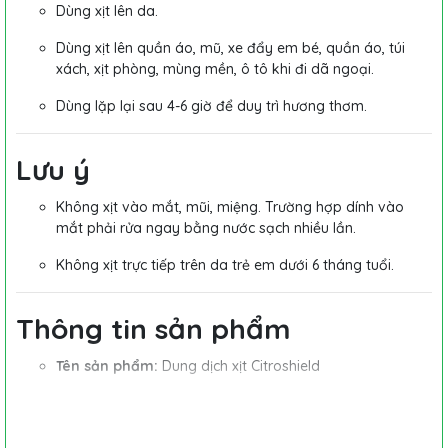
Dùng xịt lên da.
Dùng xịt lên quần áo, mũ, xe đẩy em bé, quần áo, túi
xách, xịt phòng, mùng mền, ô tô khi đi dã ngoại.
Dùng lặp lại sau 4-6 giờ để duy trì hương thơm.
Lưu ý
Không xịt vào mắt, mũi, miệng. Trường hợp dính vào
mắt phải rửa ngay bằng nước sạch nhiều lần.
Không xịt trực tiếp trên da trẻ em dưới 6 tháng tuổi.
Thông tin sản phẩm
Tên sản phẩm:
Dung dịch xịt Citroshield
Dung tích:
100ml
Quy cách:
1 hộp x 1 lọ