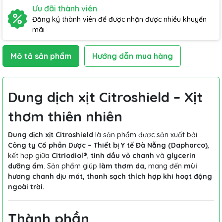
Ưu đãi thành viên
Đăng ký thành viên để được nhận được nhiều khuyến
mãi
Mô tả sản phẩm
Hướng dẫn mua hàng
Dung dịch xịt Citroshield – Xịt
thơm thiên nhiên
Dung dịch xịt Citroshield
là sản phẩm được sản xuất bởi
Công ty Cổ phần Dược – Thiết bị Y tế Đà Nẵng (Dapharco)
,
kết hợp giữa
Citriodiol®
,
tinh dầu vỏ chanh
và
glycerin
dưỡng ẩm
. Sản phẩm giúp
làm thơm da,
mang đến
mùi
hương chanh dịu mát, thanh sạch thích hợp khi hoạt động
ngoài trời.
Thành phần