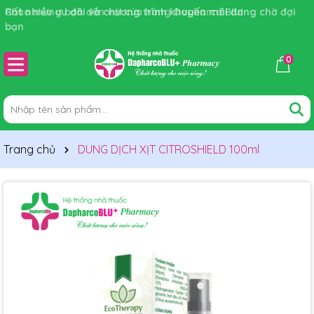
Rất nhiều ưu đãi và chương trình khuyến mãi đang chờ đợi
bạn
0
Trang chủ
DUNG DỊCH XỊT CITROSHIELD 100ml