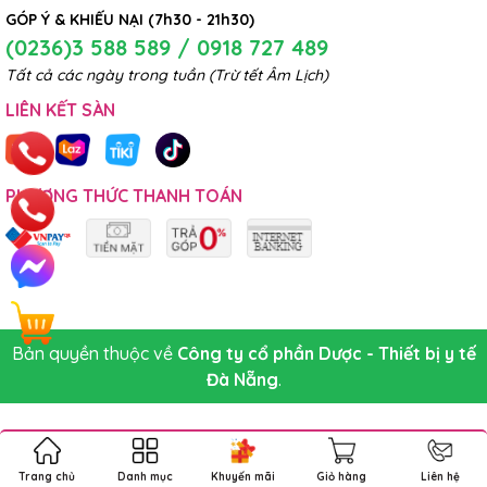
GÓP Ý & KHIẾU NẠI (7h30 - 21h30)
(0236)3 588 589 / 0918 727 489
Tất cả các ngày trong tuần (Trừ tết Âm Lịch)
LIÊN KẾT SÀN
PHƯƠNG THỨC THANH TOÁN
Bản quyền thuộc về
Công ty cổ phần Dược - Thiết bị y tế
Đà Nẵng
.
Trang chủ
Danh mục
Khuyến mãi
Giỏ hàng
Liên hệ