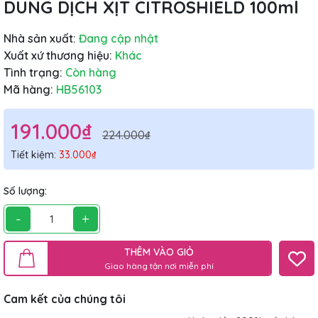
DUNG DỊCH XỊT CITROSHIELD 100ml
Nhà sản xuất:
Đang cập nhật
Xuất xứ thương hiệu:
Khác
Tình trạng:
Còn hàng
Mã hàng:
HB56103
191.000₫
224.000₫
Tiết kiệm:
33.000₫
Số lượng:
-
+
THÊM VÀO GIỎ
Giao hàng tận nơi miễn phí
Cam kết của chúng tôi