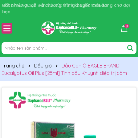
Rất nhiều ưu đãi và chương trình khuyến mãi đang chờ đợi
bạn
0
Trang chủ
Dầu gió
Dầu Con Ó EAGLE BRAND
Eucalyptus Oil Plus [25ml] Tinh dầu Khuynh diệp trị cảm