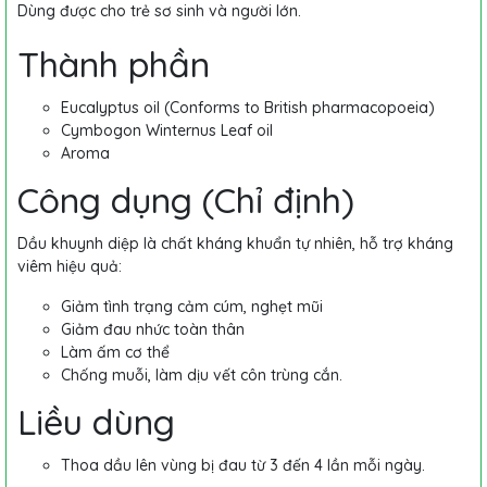
Dùng được cho trẻ sơ sinh và người lớn.
Thành phần
Eucalyptus oil (Conforms to British pharmacopoeia)
Cymbogon Winternus Leaf oil
Aroma
Công dụng (Chỉ định)
Dầu khuynh diệp là chất kháng khuẩn tự nhiên, hỗ trợ kháng
viêm hiệu quả:
Giảm tình trạng cảm cúm, nghẹt mũi
Giảm đau nhức toàn thân
Làm ấm cơ thể
Chống muỗi, làm dịu vết côn trùng cắn.
Liều dùng
Thoa dầu lên vùng bị đau từ 3 đến 4 lần mỗi ngày.