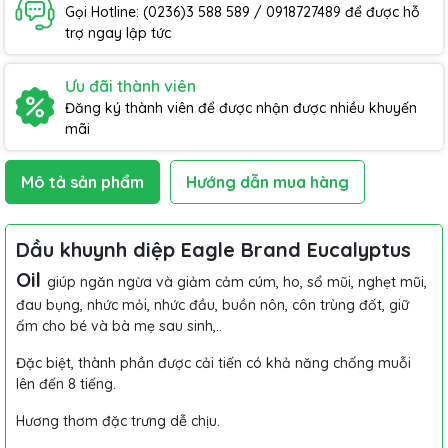
Gọi Hotline: (0236)3 588 589 / 0918727489 để được hỗ
trợ ngay lập tức
Ưu đãi thành viên
Đăng ký thành viên để được nhận được nhiều khuyến
mãi
Mô tả sản phẩm
Hướng dẫn mua hàng
Dầu khuynh diệp Eagle Brand Eucalyptus
Oil
giúp ngăn ngừa và giảm cảm cúm, ho, sổ mũi, nghẹt mũi,
đau bụng, nhức mỏi, nhức đầu, buồn nôn, côn trùng đốt, giữ
ấm cho bé và bà mẹ sau sinh,..
Đặc biệt, thành phần được cải tiến có khả năng chống muỗi
lên đến 8 tiếng.
Hương thơm đặc trưng dễ chịu.