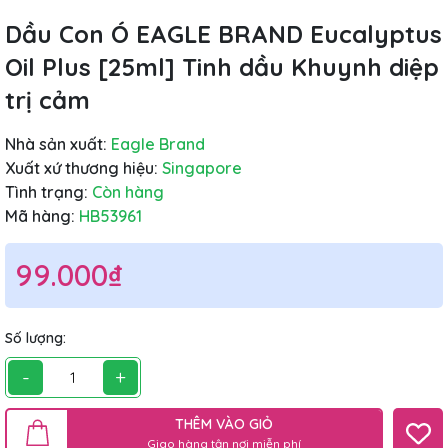
Dầu Con Ó EAGLE BRAND Eucalyptus
Oil Plus [25ml] Tinh dầu Khuynh diệp
trị cảm
Nhà sản xuất:
Eagle Brand
Xuất xứ thương hiệu:
Singapore
Tình trạng:
Còn hàng
Mã hàng:
HB53961
99.000₫
Số lượng:
-
+
THÊM VÀO GIỎ
Giao hàng tận nơi miễn phí