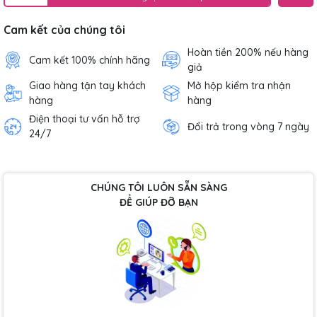
Cam kết của chúng tôi
Hoàn tiền 200% nếu hàng
Cam kết 100% chính hãng
giả
Giao hàng tận tay khách
Mở hộp kiểm tra nhận
hàng
hàng
Điện thoại tư vấn hỗ trợ
Đổi trả trong vòng 7 ngày
24/7
CHÚNG TÔI LUÔN SẴN SÀNG
ĐỂ GIÚP ĐỠ BẠN