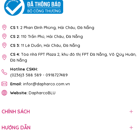
CS 1:
2 Phan Đình Phùng, Hải Châu, Đà Nẵng
CS 2:
110 Trần Phú, Hải Châu, Đà Nẵng
CS 3:
11 Lê Duẩn, Hải Châu, Đà Nẵng
CS 4:
Tòa nhà FPT Plaza 2, khu đô thị FPT Đà Nẵng, Võ Qúy Huân,
Đà Nẵng
Hotline CSKH:
(0236)3 588 589
-
0918727489
Email:
infor@dapharco.com.vn
Website:
DapharcoBLU
CHÍNH SÁCH
HƯỚNG DẪN