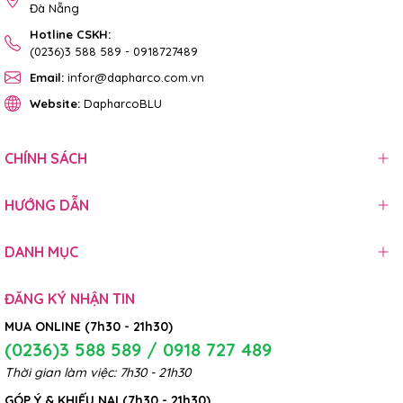
Đà Nẵng
Hotline CSKH:
(0236)3 588 589
-
0918727489
Email:
infor@dapharco.com.vn
Website:
DapharcoBLU
CHÍNH SÁCH
HƯỚNG DẪN
DANH MỤC
ĐĂNG KÝ NHẬN TIN
MUA ONLINE (7h30 - 21h30)
(0236)3 588 589 / 0918 727 489
Thời gian làm việc: 7h30 - 21h30
GÓP Ý & KHIẾU NẠI (7h30 - 21h30)