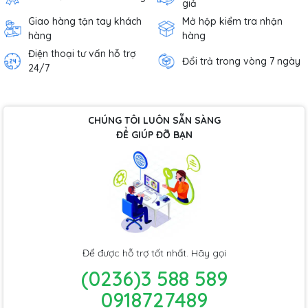
giả
Giao hàng tận tay khách
Mở hộp kiểm tra nhận
hàng
hàng
Điện thoại tư vấn hỗ trợ
Đổi trả trong vòng 7 ngày
24/7
CHÚNG TÔI LUÔN SẴN SÀNG
ĐỂ GIÚP ĐỠ BẠN
Để được hỗ trợ tốt nhất. Hãy gọi
(0236)3 588 589
0918727489