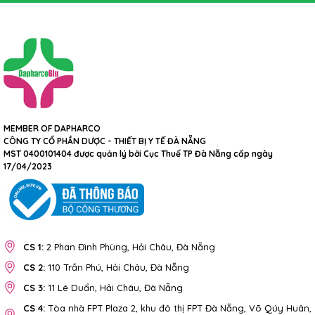
MEMBER OF DAPHARCO
CÔNG TY CỔ PHẦN DƯỢC - THIẾT BỊ Y TẾ ĐÀ NẴNG
MST 0400101404 được quản lý bởi Cục Thuế TP Đà Nẵng cấp ngày
17/04/2023
CS 1:
2 Phan Đình Phùng, Hải Châu, Đà Nẵng
CS 2:
110 Trần Phú, Hải Châu, Đà Nẵng
CS 3:
11 Lê Duẩn, Hải Châu, Đà Nẵng
CS 4:
Tòa nhà FPT Plaza 2, khu đô thị FPT Đà Nẵng, Võ Qúy Huân,