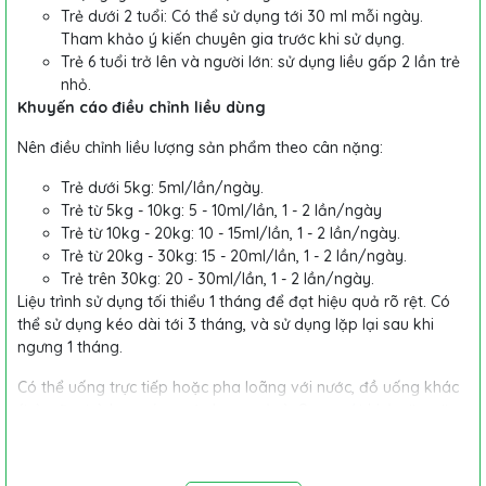
Trẻ dưới 2 tuổi: Có thể sử dụng tới 30 ml mỗi ngày.
Tham khảo ý kiến chuyên gia trước khi sử dụng.
Trẻ 6 tuổi trở lên và người lớn: sử dụng liều gấp 2 lần trẻ
nhỏ.
Khuyến cáo điều chỉnh liều dùng
Nên điều chỉnh liều lượng sản phẩm theo cân nặng:
Trẻ dưới 5kg: 5ml/lần/ngày.
Trẻ từ 5kg - 10kg: 5 - 10ml/lần, 1 - 2 lần/ngày
Trẻ từ 10kg - 20kg: 10 - 15ml/lần, 1 - 2 lần/ngày.
Trẻ từ 20kg - 30kg: 15 - 20ml/lần, 1 - 2 lần/ngày.
Trẻ trên 30kg: 20 - 30ml/lần, 1 - 2 lần/ngày.
Liệu trình sử dụng tối thiểu 1 tháng để đạt hiệu quả rõ rệt. Có
thể sử dụng kéo dài tới 3 tháng, và sử dụng lặp lại sau khi
ngưng 1 tháng.
Có thể uống trực tiếp hoặc pha loãng với nước, đồ uống khác
(trà, sữa, trà hoa cúc, nước hoa quả…). Quan sát khả năng ăn
của trẻ cải thiện sau khoảng 1 tuần sử dụng.