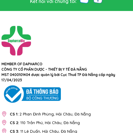
Kết nối với chúng tôi:
MEMBER OF DAPHARCO
CÔNG TY CỔ PHẦN DƯỢC - THIẾT BỊ Y TẾ ĐÀ NẴNG
MST 0400101404 được quản lý bởi Cục Thuế TP Đà Nẵng cấp ngày
17/04/2023
CS 1:
2 Phan Đình Phùng, Hải Châu, Đà Nẵng
CS 2:
110 Trần Phú, Hải Châu, Đà Nẵng
CS 3:
11 Lê Duẩn, Hải Châu, Đà Nẵng