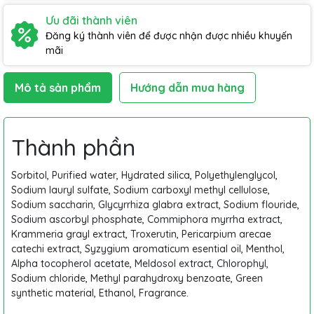
Ưu đãi thành viên
Đăng ký thành viên để được nhận được nhiều khuyến
mãi
Mô tả sản phẩm
Hướng dẫn mua hàng
Thành phần
Sorbitol, Purified water, Hydrated silica, Polyethylenglycol,
Sodium lauryl sulfate, Sodium carboxyl methyl cellulose,
Sodium saccharin, Glycyrrhiza glabra extract, Sodium flouride,
Sodium ascorbyl phosphate, Commiphora myrrha extract,
Krammeria grayl extract, Troxerutin, Pericarpium arecae
catechi extract, Syzygium aromaticum esential oil, Menthol,
Alpha tocopherol acetate, Meldosol extract, Chlorophyl,
Sodium chloride, Methyl parahydroxy benzoate, Green
synthetic material, Ethanol, Fragrance.