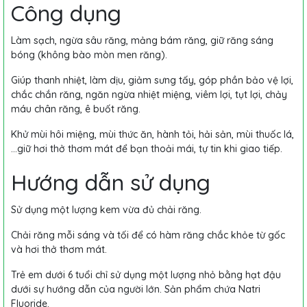
Công dụng
Làm sạch, ngừa sâu răng, mảng bám răng, giữ răng sáng
bóng (không bào mòn men răng).
Giúp thanh nhiệt, làm dịu, giảm sưng tấy, góp phần bảo vệ lợi,
chắc chắn răng, ngăn ngừa nhiệt miệng, viêm lợi, tụt lợi, chảy
máu chân răng, ê buốt răng.
Khử mùi hôi miệng, mùi thức ăn, hành tỏi, hải sản, mùi thuốc lá,
…giữ hơi thở thơm mát để bạn thoải mái, tự tin khi giao tiếp.
Hướng dẫn sử dụng
Sử dụng một lượng kem vừa đủ chải răng.
Chải răng mỗi sáng và tối để có hàm răng chắc khỏe từ gốc
và hơi thở thơm mát.
Trẻ em dưới 6 tuổi chỉ sử dụng một lượng nhỏ bằng hạt đậu
dưới sự hướng dẫn của người lớn. Sản phẩm chứa Natri
Fluoride.