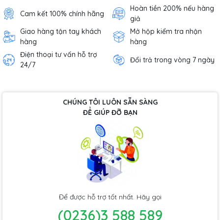
Hoàn tiền 200% nếu hàng
Cam kết 100% chính hãng
giả
Giao hàng tận tay khách
Mở hộp kiểm tra nhận
hàng
hàng
Điện thoại tư vấn hỗ trợ
Đổi trả trong vòng 7 ngày
24/7
CHÚNG TÔI LUÔN SẴN SÀNG
ĐỂ GIÚP ĐỠ BẠN
Để được hỗ trợ tốt nhất. Hãy gọi
(0236)3 588 589