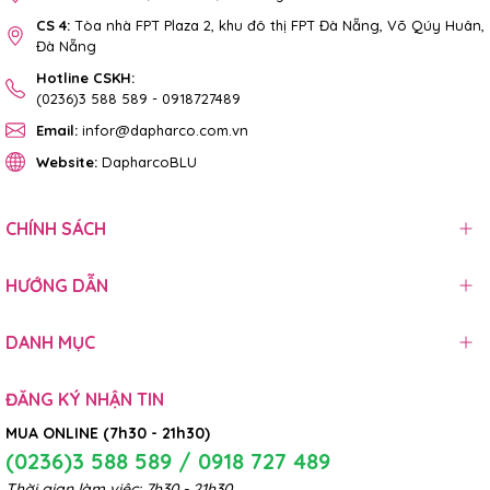
CS 4:
Tòa nhà FPT Plaza 2, khu đô thị FPT Đà Nẵng, Võ Qúy Huân,
Đà Nẵng
Hotline CSKH:
(0236)3 588 589
-
0918727489
Email:
infor@dapharco.com.vn
Website:
DapharcoBLU
CHÍNH SÁCH
HƯỚNG DẪN
DANH MỤC
ĐĂNG KÝ NHẬN TIN
MUA ONLINE (7h30 - 21h30)
(0236)3 588 589 / 0918 727 489
Thời gian làm việc: 7h30 - 21h30