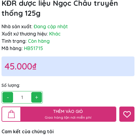
KĐR dược liệu Ngọc Châu truyền
thống 125g
Nhà sản xuất:
Đang cập nhật
Xuất xứ thương hiệu:
Khác
Tình trạng:
Còn hàng
Mã hàng:
HB51715
45.000₫
Số lượng:
-
+
THÊM VÀO GIỎ
Giao hàng tận nơi miễn phí
Cam kết của chúng tôi