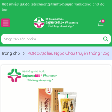
Rất nhiều ưu đãi và chương trình khuyến mãi đang chờ đợi
bạn
0
Trang chủ
KĐR dược liệu Ngọc Châu truyền thống 125g