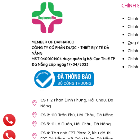
CHÍNH 
Chính
Chính
Chính 
MEMBER OF DAPHARCO
Quy đ
CÔNG TY CỔ PHẦN DƯỢC - THIẾT BỊ Y TẾ ĐÀ
Chính
NẴNG
Chính
MST 0400101404 được quản lý bởi Cục Thuế TP
Đà Nẵng cấp ngày 17/04/2023
Chính
CS 1:
2 Phan Đình Phùng, Hải Châu, Đà
Nẵng
CS 2:
110 Trần Phú, Hải Châu, Đà Nẵng
CS 3:
11 Lê Duẩn, Hải Châu, Đà Nẵng
CS 4:
Tòa nhà FPT Plaza 2, khu đô thị
FPT Đà Nẵng, Võ Qúy Huân, Đà Nẵng