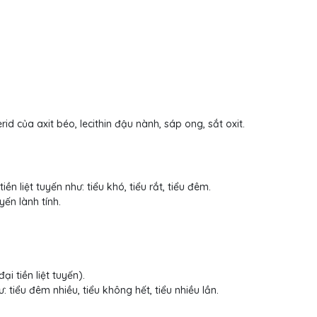
erid của axit béo, lecithin đậu nành, sáp ong, sắt oxit.
ền liệt tuyến như: tiểu khó, tiểu rắt, tiểu đêm.
yến lành tính.
ại tiền liệt tuyến).
ư: tiểu đêm nhiều, tiểu không hết, tiểu nhiều lần.