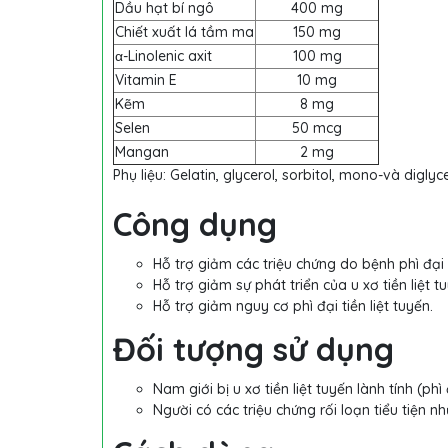
Dầu hạt bí ngô
400 mg
Chiết xuất lá tầm ma
150 mg
α-Linolenic axit
100 mg
Vitamin E
10 mg
Kẽm
8 mg
Selen
50 mcg
Mangan
2 mg
Phụ liệu: Gelatin, glycerol, sorbitol, mono-và diglyc
Công dụng
Hỗ trợ giảm các triệu chứng do bệnh phì đại ti
Hỗ trợ giảm sự phát triển của u xơ tiền liệt tu
Hỗ trợ giảm nguy cơ phì đại tiền liệt tuyến.
Đối tượng sử dụng
Nam giới bị u xơ tiền liệt tuyến lành tính (phì đ
Người có các triệu chứng rối loạn tiểu tiện nh