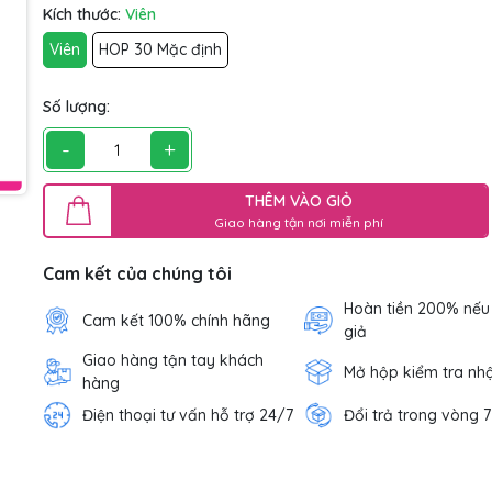
Kích thước:
Viên
Viên
HOP 30 Mặc định
Số lượng:
-
+
THÊM VÀO GIỎ
Giao hàng tận nơi miễn phí
Cam kết của chúng tôi
Hoàn tiền 200% nếu
Cam kết 100% chính hãng
giả
Giao hàng tận tay khách
Mở hộp kiểm tra nh
hàng
Điện thoại tư vấn hỗ trợ 24/7
Đổi trả trong vòng 