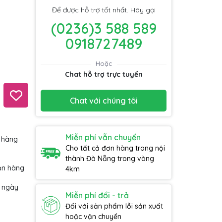
Để được hỗ trợ tốt nhất. Hãy gọi
(0236)3 588 589
0918727489
Hoặc
Chat hỗ trợ trực tuyến
Chat với chúng tôi
Miễn phí vẫn chuyển
 hàng
Cho tất cả đơn hàng trong nội
thành Đà Nẵng trong vòng
ận hàng
4km
7 ngày
Miễn phí đổi - trả
Đối với sản phẩm lỗi sản xuất
hoặc vận chuyển