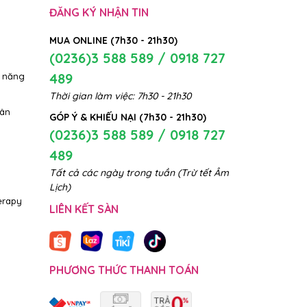
ĐĂNG KÝ NHẬN TIN
MUA ONLINE (7h30 - 21h30)
(0236)3 588 589 / 0918 727
489
 năng
Thời gian làm việc: 7h30 - 21h30
hân
GÓP Ý & KHIẾU NẠI (7h30 - 21h30)
(0236)3 588 589 / 0918 727
489
Tất cả các ngày trong tuần (Trừ tết Âm
Lịch)
erapy
LIÊN KẾT SÀN
PHƯƠNG THỨC THANH TOÁN