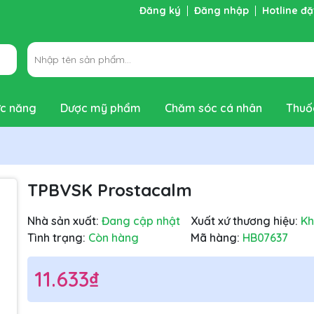
Đăng ký
Đăng nhập
Hotline đ
ng chờ đợi bạn
c năng
Dược mỹ phẩm
Chăm sóc cá nhân
Thuố
TPBVSK Prostacalm
Nhà sản xuất:
Đang cập nhật
Xuất xứ thương hiệu:
K
Tình trạng:
Còn hàng
Mã hàng:
HB07637
11.633₫