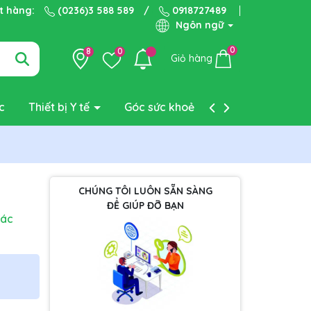
ặt hàng:
(0236)3 588 589
/
0918727489
Ngôn ngữ
0
8
0
Giỏ hàng
c
Thiết bị Y tế
Góc sức khoẻ
Liên hệ
CHÚNG TÔI LUÔN SẴN SÀNG
ĐỂ GIÚP ĐỠ BẠN
hác