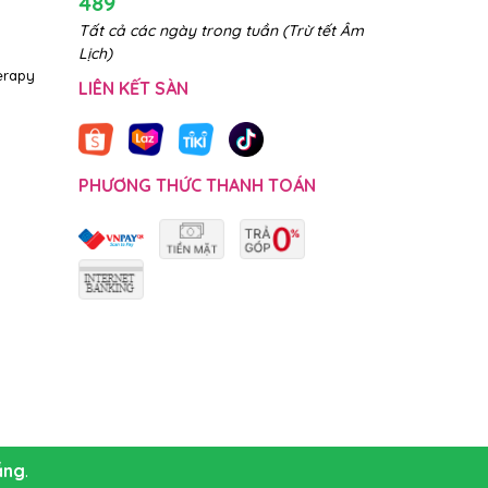
489
Tất cả các ngày trong tuần (Trừ tết Âm
Lịch)
erapy
LIÊN KẾT SÀN
PHƯƠNG THỨC THANH TOÁN
ẵng
.