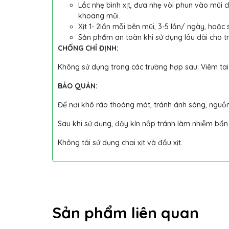
Lắc nhẹ bình xịt, đưa nhẹ vòi phun vào mũi 
khoang mũi.
Xịt 1- 2lần mỗi bên mũi, 3-5 lần/ ngày, hoặc 
Sản phẩm an toàn khi sử dụng lâu dài cho t
CHỐNG CHỈ ĐỊNH:
Không sử dụng trong các trường hợp sau: Viêm tai
BẢO QUẢN:
Để nơi khô ráo thoáng mát, tránh ánh sáng, nguồn
Sau khi sử dụng, đậy kín nắp tránh làm nhiễm bẩn 
Không tái sử dụng chai xịt và đầu xịt.
Sản phẩm liên quan