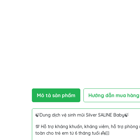
Mô tả sản phẩm
Hướng dẫn mua hàng
🍃Dung dịch vệ sinh mũi Silver SALINE Baby🍃
💯 Hỗ trợ kháng khuẩn, kháng viêm, hỗ trợ phòng 
toàn cho trẻ em từ 6 tháng tuổi 👼🏻