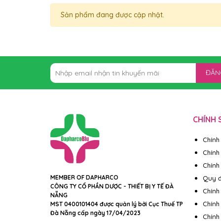
Sản phẩm đang được cập nhật.
ĐĂN
CHÍNH 
Chính
Chính
Chính 
MEMBER OF DAPHARCO
Quy đ
CÔNG TY CỔ PHẦN DƯỢC - THIẾT BỊ Y TẾ ĐÀ
Chính
NẴNG
Chính
MST 0400101404 được quản lý bởi Cục Thuế TP
Đà Nẵng cấp ngày 17/04/2023
Chính