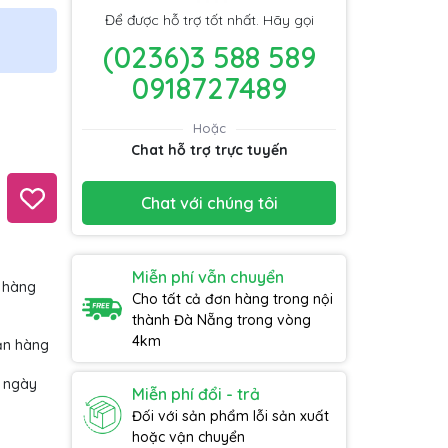
Để được hỗ trợ tốt nhất. Hãy gọi
(0236)3 588 589
0918727489
Hoặc
Chat hỗ trợ trực tuyến
Chat với chúng tôi
Miễn phí vẫn chuyển
 hàng
Cho tất cả đơn hàng trong nội
thành Đà Nẵng trong vòng
4km
ận hàng
7 ngày
Miễn phí đổi - trả
Đối với sản phẩm lỗi sản xuất
hoặc vận chuyển