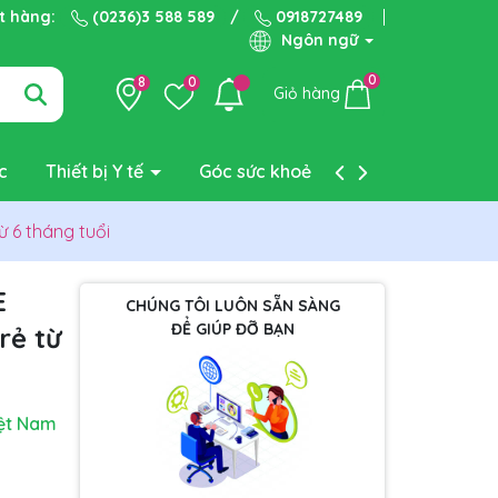
ặt hàng:
(0236)3 588 589
/
0918727489
Ngôn ngữ
0
8
0
Giỏ hàng
c
Thiết bị Y tế
Góc sức khoẻ
Liên hệ
ừ 6 tháng tuổi
E
CHÚNG TÔI LUÔN SẴN SÀNG
ĐỂ GIÚP ĐỠ BẠN
rẻ từ
ệt Nam