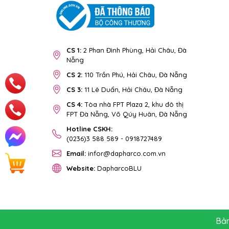
CS 1:
2 Phan Đình Phùng, Hải Châu, Đà
Nẵng
CS 2:
110 Trần Phú, Hải Châu, Đà Nẵng
CS 3:
11 Lê Duẩn, Hải Châu, Đà Nẵng
CS 4:
Tòa nhà FPT Plaza 2, khu đô thị
FPT Đà Nẵng, Võ Qúy Huân, Đà Nẵng
Hotline CSKH:
(0236)3 588 589
-
0918727489
Email:
infor@dapharco.com.vn
Website:
DapharcoBLU
Bản