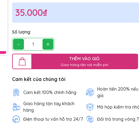
35.000₫
Số lượng:
-
+
THÊM VÀO GIỎ
Giao hàng tận nơi miễn phí
Cam kết của chúng tôi
Hoàn tiền 200% nếu
Cam kết 100% chính hãng
giả
Giao hàng tận tay khách
Mở hộp kiểm tra nh
hàng
Điện thoại tư vấn hỗ trợ 24/7
Đổi trả trong vòng 