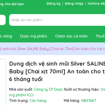
Đăng ký
Đăng nhập
Hotline đ
ng chờ đợi bạn
c năng
Dược mỹ phẩm
Chăm sóc cá nhân
Thuố
 sinh mũi Silver SALINE Baby [Chai xịt 70ml] An toàn cho trẻ t
Dung dịch vệ sinh mũi Silver SALIN
Baby [Chai xịt 70ml] An toàn cho t
6 tháng tuổi
Nhà sản xuất:
Công ty CP Dược
Xuất xứ thương hiệu:
Vi
mỹ phẩm ICCI
Tình trạng:
Còn hàng
Mã hàng:
HB51667