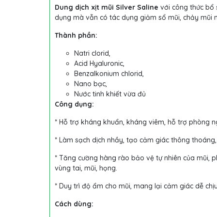
Dung dịch xịt mũi Silver Saline
với công thức bổ 
dụng mà vẫn có tác dụng giảm sổ mũi, chảy mũi 
Thành phần:
Natri clorid,
Acid Hyaluronic,
Benzalkonium chlorid,
Nano bạc,
Nước tinh khiết vừa đủ
Công dụng:
* Hỗ trợ kháng khuẩn, kháng viêm, hỗ trợ phòng n
* Làm sạch dịch nhầy, tạo cảm giác thông thoáng,
* Tăng cường hàng rào bảo vệ tự nhiên của mũi, ph
vùng tai, mũi, họng.
* Duy trì độ ẩm cho mũi, mang lại cảm giác dễ chị
Cách dùng: