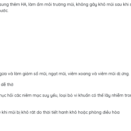
sung thêm HA, làm ẩm môi trường mũi, không gây khô mũi sau khi 
nước.
gừa và làm giảm sổ mũi, ngạt mũi, viêm xoang và viêm mũi dị ứng.
 dễ thở
ục hồi các niêm mạc suy yếu, loại bỏ vi khuẩn có thể lây nhiễm tr
u khi mũi bị khô rát do thời tiết hanh khô hoặc phòng điều hòa