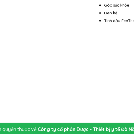
Góc sức khỏe
Liên hệ
Tinh dầu EcoTh
 quyền thuộc về
Công ty cổ phần Dược - Thiết bị y tế Đà N