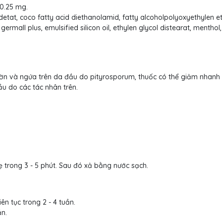
0.25 mg.
i edetat, coco fatty acid diethanolamid, fatty alcoholpolyoxyethylen e
germall plus, emulsified silicon oil, ethylen glycol distearat, menthol,
nhờn và ngứa trên da đầu do pityrosporum, thuốc có thể giảm nhanh
u do các tác nhân trên.
 trong 3 - 5 phút. Sau đó xả bằng nước sạch.
iên tục trong 2 - 4 tuần.
ần.