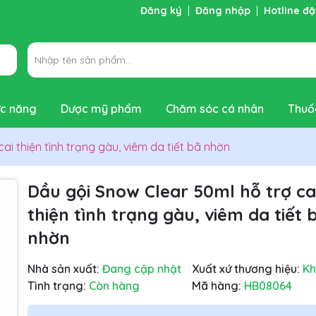
Đăng ký
Đăng nhập
Hotline đ
c năng
Dược mỹ phẩm
Chăm sóc cá nhân
Thuố
ai thiện tình trạng gàu, viêm da tiết bã nhờn
Dầu gội Snow Clear 50ml hỗ trợ ca
thiện tình trạng gàu, viêm da tiết 
nhờn
Nhà sản xuất:
Đang cập nhật
Xuất xứ thương hiệu:
K
Tình trạng:
Còn hàng
Mã hàng:
HB08064