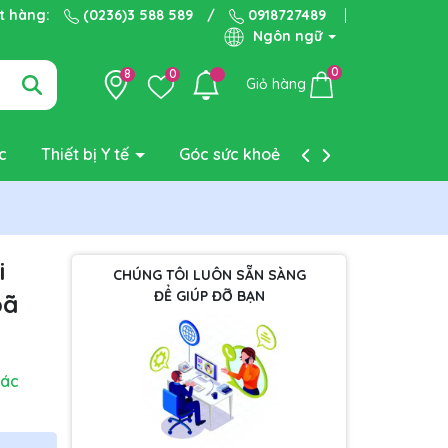
ặt hàng:
(0236)3 588 589
/
0918727489
Ngôn ngữ
0
8
0
Giỏ hàng
c
Thiết bị Y tế
Góc sức khoẻ
Liên hệ
i
CHÚNG TÔI LUÔN SẴN SÀNG
ĐỂ GIÚP ĐỠ BẠN
bã
hác