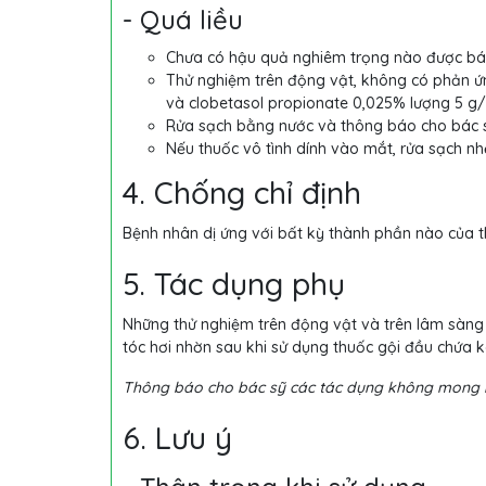
- Quá liều
Chưa có hậu quả nghiêm trọng nào được báo
Thử nghiệm trên động vật, không có phản ứ
và clobetasol propionate 0,025% lượng 5 g/kg
Rửa sạch bằng nước và thông báo cho bác sỹ
Nếu thuốc vô tình dính vào mắt, rửa sạch nh
4. Chống chỉ định
Bệnh nhân dị ứng với bất kỳ thành phần nào của t
5. Tác dụng phụ
Những thử nghiệm trên động vật và trên lâm sàng 
tóc hơi nhờn sau khi sử dụng thuốc gội đầu chứa 
Thông báo cho bác sỹ các tác dụng không mong 
6. Lưu ý