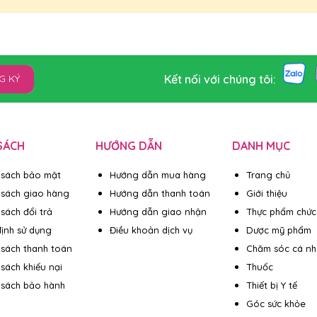
ác
onazole 1,5% và clobetasol propionate 0,025% cho thấy thuốc có ho
ác nghiên cứu invivo ở động vật nhiễm nấm bề mặt cho thấy thuốc 
Kết nối với chúng tôi:
G KÝ
ropionate 0,025% có tác dụng điều trị hiệu quả, đặc biệt cho bệnh
asol propionate là một tác nhân corticosteroid chống viêm và chống
m, chống viêm, chống gàu và chống ngứa da đầu.
u chứa ketoconazole 1,5% và clobetasol propionate 0,025% hiệu q
SÁCH
HƯỚNG DẪN
DANH MỤC
tiết bã nhờn trên da đầu so với chỉ sử dụng thuốc gội đầu chứa
 sách bảo mật
Hướng dẫn mua hàng
Trang chủ
nh dùng tại chỗ trên động vật cho thấy thuốc gội đầu chứa ketocon
 sách giao hàng
Hướng dẫn thanh toán
Giới thiệu
àn trong sử dụng, không có dị ứng hay phản ứng kích ứng được phát
sách đổi trả
Hướng dẫn giao nhận
Thực phẩm chức
ịnh sử dụng
Điều khoản dịch vụ
Dược mỹ phẩm
 sách thanh toán
Chăm sóc cá n
u hồng đến đỏ cam, đóng trong các quy
 sách khiếu nại
Thuốc
 sách bảo hành
Thiết bị Y tế
Góc sức khỏe
hô dưới 30 °C, tránh ánh sáng.