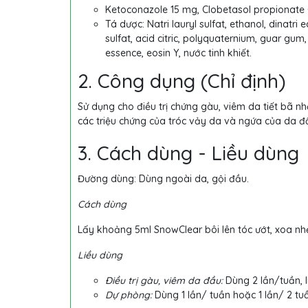
Ketoconazole 15 mg, Clobetasol propionate 
Tá dược: Natri lauryl sulfat, ethanol, dinatr
sulfat, acid citric, polyquaternium, guar gum, 
essence, eosin Y, nước tinh khiết.
2. Công dụng (Chỉ định)
Sử dụng cho điều trị chứng gàu, viêm da tiết bã 
các triệu chứng của tróc vảy da và ngứa của da đầ
3. Cách dùng - Liều dùng
Đường dùng: Dùng ngoài da, gội đầu.
Cách dùng
Lấy khoảng 5ml SnowClear bôi lên tóc ướt, xoa nhẹ
Liều dùng
Điều trị gàu, viêm da đầu:
Dùng 2 lần/tuần, l
Dự phòng:
Dùng 1 lần/ tuần hoặc 1 lần/ 2 tu