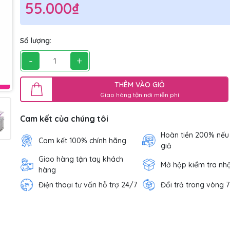
55.000₫
Số lượng:
-
+
THÊM VÀO GIỎ
Giao hàng tận nơi miễn phí
Cam kết của chúng tôi
Hoàn tiền 200% nếu
Cam kết 100% chính hãng
giả
Giao hàng tận tay khách
Mở hộp kiểm tra nh
hàng
Điện thoại tư vấn hỗ trợ 24/7
Đổi trả trong vòng 