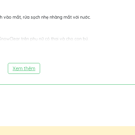
ính vào mắt, rửa sạch nhẹ nhàng mắt với nước.
nowClear trên phụ nữ có thai và cho con bú.
phụ nữ có thai và cho con bú.
 khác.
Xem thêm
a cơ thể với thuốc)
rong huyết tương sau khi gội đầu với liều 2 lần/tuần trong 2 thán
i đầu rất thấp, tiếp xúc toàn thân không đáng kể. Do đó, ảnh hưởn
thuốc lên cơ thể)