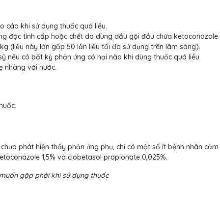
 cáo khi sử dụng thuốc quá liều.
ng độc tính cấp hoặc chết do dùng dầu gội đầu chứa ketoconazole 
 (liều này lớn gấp 50 lần liều tối đa sử dụng trên lâm sàng).
 nếu có bất kỳ phản ứng có hại nào khi dùng thuốc quá liều.
ẹ nhàng với nước.
huốc.
chưa phát hiện thấy phản ứng phụ, chỉ có một số ít bệnh nhân cảm
ketoconazole 1,5% và clobetasol propionate 0,025%.
muốn gặp phải khi sử dụng thuốc