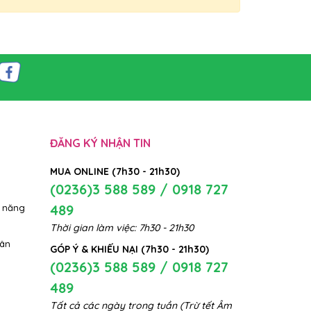
ạt tính
gội
 nấm
 ngứa
uả hơn
ĐĂNG KÝ NHẬN TIN
MUA ONLINE (7h30 - 21h30)
azole
(0236)3 588 589 / 0918 727
 hiện.
489
 năng
Thời gian làm việc: 7h30 - 21h30
hân
GÓP Ý & KHIẾU NẠI (7h30 - 21h30)
(0236)3 588 589 / 0918 727
489
Tất cả các ngày trong tuần (Trừ tết Âm