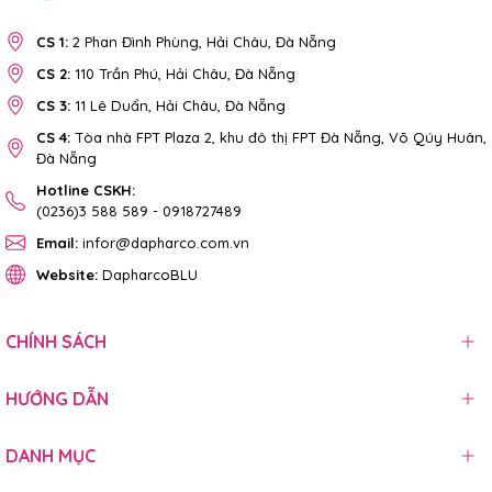
CS 1:
2 Phan Đình Phùng, Hải Châu, Đà Nẵng
CS 2:
110 Trần Phú, Hải Châu, Đà Nẵng
CS 3:
11 Lê Duẩn, Hải Châu, Đà Nẵng
CS 4:
Tòa nhà FPT Plaza 2, khu đô thị FPT Đà Nẵng, Võ Qúy Huân,
Đà Nẵng
Hotline CSKH:
(0236)3 588 589
-
0918727489
Email:
infor@dapharco.com.vn
Website:
DapharcoBLU
CHÍNH SÁCH
HƯỚNG DẪN
DANH MỤC