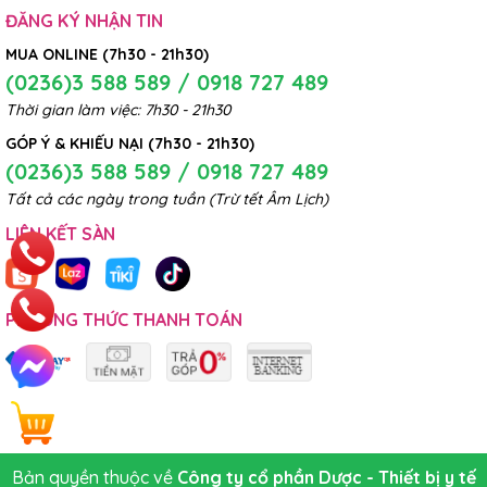
ĐĂNG KÝ NHẬN TIN
MUA ONLINE (7h30 - 21h30)
(0236)3 588 589 / 0918 727 489
Thời gian làm việc: 7h30 - 21h30
GÓP Ý & KHIẾU NẠI (7h30 - 21h30)
(0236)3 588 589 / 0918 727 489
Tất cả các ngày trong tuần (Trừ tết Âm Lịch)
LIÊN KẾT SÀN
PHƯƠNG THỨC THANH TOÁN
Bản quyền thuộc về
Công ty cổ phần Dược - Thiết bị y tế