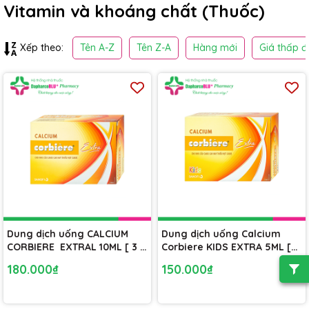
Vitamin và khoáng chất (Thuốc)
Tên A-Z
Tên Z-A
Hàng mới
Giá thấp đ
Xếp theo:
Dung dịch uống CALCIUM
Dung dịch uống Calcium
CORBIERE EXTRAL 10ML [ 3 vỉ
Corbiere KIDS EXTRA 5ML [
gài x 10 ống 10ml ] bổ sung
3vỉ gài x10 ống 5ml ] Bổ
180.000₫
150.000₫
canxi cho người có nhu cầu
sung canxi cho trẻ em và
hay thiếu hụt canxi
người lớn thiếu hụt canxi