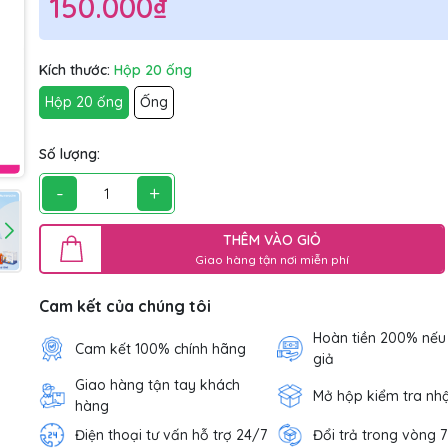
150.000₫
Kích thước:
Hộp 20 ống
Hộp 20 ống
Ống
Số lượng:
-
+
THÊM VÀO GIỎ
Giao hàng tận nơi miễn phí
Cam kết của chúng tôi
Hoàn tiền 200% nếu
Cam kết 100% chính hãng
giả
Giao hàng tận tay khách
Mở hộp kiểm tra nh
hàng
Điện thoại tư vấn hỗ trợ 24/7
Đổi trả trong vòng 