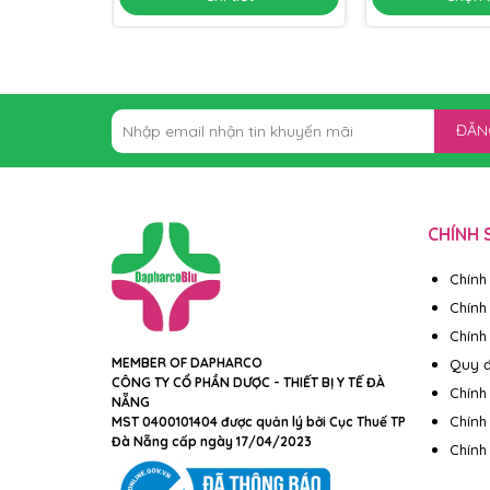
ĐĂN
CHÍNH 
Chính
Chính
Chính 
MEMBER OF DAPHARCO
Quy đ
CÔNG TY CỔ PHẦN DƯỢC - THIẾT BỊ Y TẾ ĐÀ
Chính
NẴNG
Chính
MST 0400101404 được quản lý bởi Cục Thuế TP
Đà Nẵng cấp ngày 17/04/2023
Chính