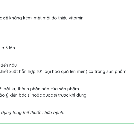
ức đề kháng kém, mệt mỏi do thiếu vitamin.
ia 3 lần
 đến nâu.
hiết xuất hỗn hợp 101 loại hoa quả lên men) có trong sản phẩm.
ới bất kỳ thành phần nào của sản phẩm.
o ý kiến bác sĩ hoặc dược sĩ trước khi dùng.
 dụng thay thế thuốc chữa bệnh.