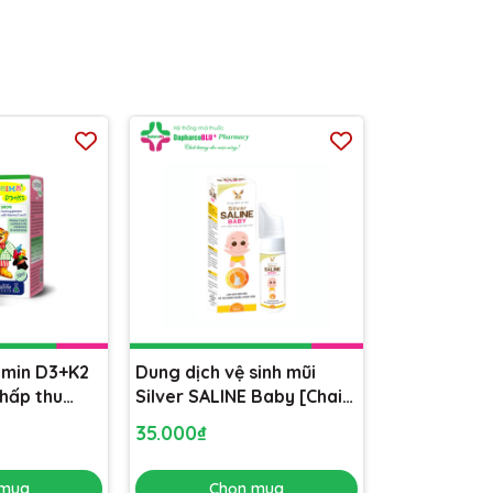
amin D3+K2
Dung dịch vệ sinh mũi
 hấp thu
Silver SALINE Baby [Chai
xịt 70ml] An toàn cho trẻ
35.000₫
từ 6 tháng tuổi
 mua
Chọn mua