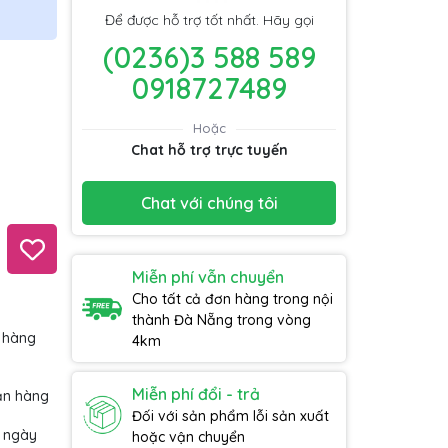
Để được hỗ trợ tốt nhất. Hãy gọi
(0236)3 588 589
0918727489
Hoặc
Chat hỗ trợ trực tuyến
Chat với chúng tôi
Miễn phí vẫn chuyển
Cho tất cả đơn hàng trong nội
thành Đà Nẵng trong vòng
 hàng
4km
Miễn phí đổi - trả
ận hàng
Đối với sản phẩm lỗi sản xuất
7 ngày
hoặc vận chuyển