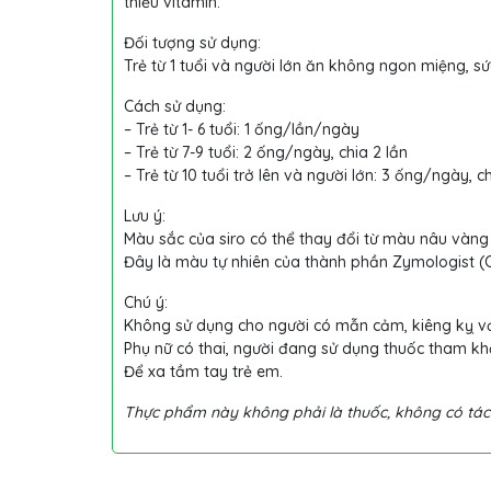
thiếu vitamin.
Đối tượng sử dụng:
Trẻ từ 1 tuổi và người lớn ăn không ngon miệng, s
Cách sử dụng:
– Trẻ từ 1- 6 tuổi: 1 ống/lần/ngày
– Trẻ từ 7-9 tuổi: 2 ống/ngày, chia 2 lần
– Trẻ từ 10 tuổi trở lên và người lớn: 3 ống/ngày, ch
Lưu ý:
Màu sắc của siro có thể thay đổi từ màu nâu vàng
Đây là màu tự nhiên của thành phần Zymologist (C
Chú ý:
Không sử dụng cho người có mẫn cảm, kiêng kỵ v
Phụ nữ có thai, người đang sử dụng thuốc tham khả
Để xa tầm tay trẻ em.
Thực phẩm này không phải là thuốc, không có tác