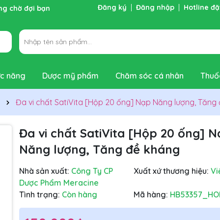
Đăng ký
Đăng nhập
Hotline đ
ng chờ đợi bạn
c năng
Dược mỹ phẩm
Chăm sóc cá nhân
Thuố
Đa vi chất SatiVita [Hộp 20 ống] Nạp Năng lượng, Tăng
Đa vi chất SatiVita [Hộp 20 ống] 
Năng lượng, Tăng đề kháng
Nhà sản xuất:
Công Ty CP
Xuất xứ thương hiệu:
Vi
Dược Phẩm Meracine
Tình trạng:
Còn hàng
Mã hàng:
HB53357_HO