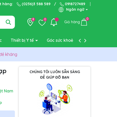
ặt hàng:
(0236)3 588 589
/
0918727489
Ngôn ngữ
0
8
0
Giỏ hàng
c
Thiết bị Y tế
Góc sức khoẻ
Liên hệ
 đề kháng
Nạp
CHÚNG TÔI LUÔN SẴN SÀNG
ĐỂ GIÚP ĐỠ BẠN
ệt Nam
P