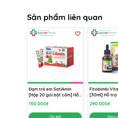
Sản phẩm liên quan
Đạm trẻ em SatiAmin
Fitobimbi Vit
[Hộp 20 gói bột cốm] Hỗ
[30ml] Hỗ trợ
trợ bé ăn ngon miệng
canxi cho trẻ
150.000₫
290.000₫
Chi tiết
Chọn