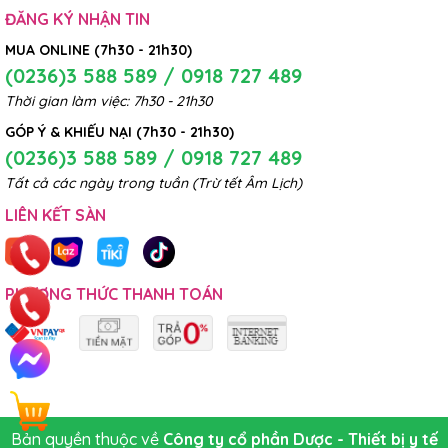
ĐĂNG KÝ NHẬN TIN
MUA ONLINE (7h30 - 21h30)
(0236)3 588 589 / 0918 727 489
Thời gian làm việc: 7h30 - 21h30
GÓP Ý & KHIẾU NẠI (7h30 - 21h30)
(0236)3 588 589 / 0918 727 489
Tất cả các ngày trong tuần (Trừ tết Âm Lịch)
LIÊN KẾT SÀN
PHƯƠNG THỨC THANH TOÁN
Bản quyền thuộc về
Công ty cổ phần Dược - Thiết bị y tế