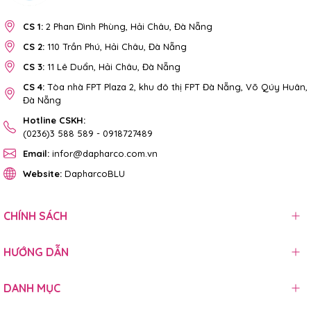
CS 1:
2 Phan Đình Phùng, Hải Châu, Đà Nẵng
CS 2:
110 Trần Phú, Hải Châu, Đà Nẵng
CS 3:
11 Lê Duẩn, Hải Châu, Đà Nẵng
CS 4:
Tòa nhà FPT Plaza 2, khu đô thị FPT Đà Nẵng, Võ Qúy Huân,
Đà Nẵng
Hotline CSKH:
(0236)3 588 589
-
0918727489
Email:
infor@dapharco.com.vn
Website:
DapharcoBLU
CHÍNH SÁCH
HƯỚNG DẪN
DANH MỤC