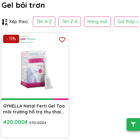
Gel bôi trơn
Tên A-Z
Tên Z-A
Hàng mới
Giá thấp đ
Xếp theo:
- 11%
GYNELLA Natal Ferti Gel Tạo
môi trường hỗ trợ thụ thai
[Hộp 6 tube]
420.000₫
470.000₫