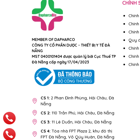
CHÍNH 
Chính
Chính
Chính 
MEMBER OF DAPHARCO
Quy đ
CÔNG TY CỔ PHẦN DƯỢC - THIẾT BỊ Y TẾ ĐÀ
Chính
NẴNG
Chính
MST 0400101404 được quản lý bởi Cục Thuế TP
Đà Nẵng cấp ngày 17/04/2023
Chính
CS 1:
2 Phan Đình Phùng, Hải Châu, Đà
Nẵng
CS 2:
110 Trần Phú, Hải Châu, Đà Nẵng
CS 3:
11 Lê Duẩn, Hải Châu, Đà Nẵng
CS 4:
Tòa nhà FPT Plaza 2, khu đô thị
FPT Đà Nẵng, Võ Qúy Huân, Đà Nẵng