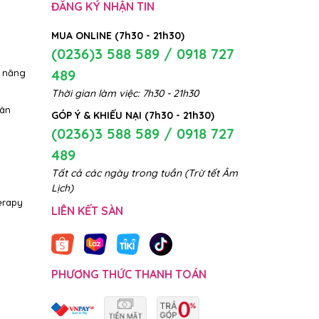
ĐĂNG KÝ NHẬN TIN
MUA ONLINE (7h30 - 21h30)
(0236)3 588 589 / 0918 727
489
 năng
Thời gian làm việc: 7h30 - 21h30
hân
GÓP Ý & KHIẾU NẠI (7h30 - 21h30)
(0236)3 588 589 / 0918 727
489
Tất cả các ngày trong tuần (Trừ tết Âm
Lịch)
erapy
LIÊN KẾT SÀN
PHƯƠNG THỨC THANH TOÁN