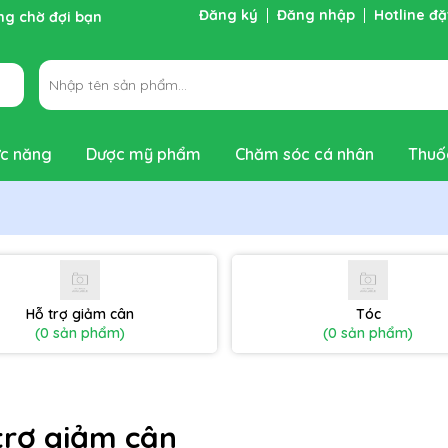
Đăng ký
Đăng nhập
Hotline đ
ng chờ đợi bạn
c năng
Dược mỹ phẩm
Chăm sóc cá nhân
Thuố
Hỗ trợ giảm cân
Tóc
(0 sản phẩm)
(0 sản phẩm)
trợ giảm cân