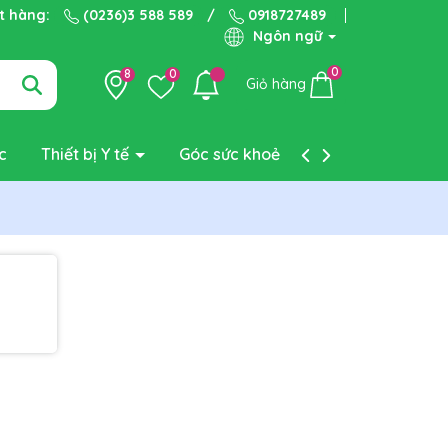
ặt hàng:
(0236)3 588 589
/
0918727489
Ngôn ngữ
0
8
0
Giỏ hàng
c
Thiết bị Y tế
Góc sức khoẻ
Liên hệ