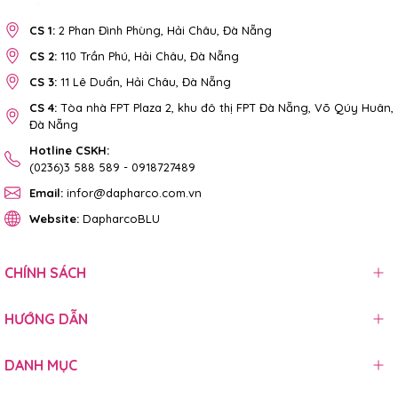
CS 1:
2 Phan Đình Phùng, Hải Châu, Đà Nẵng
CS 2:
110 Trần Phú, Hải Châu, Đà Nẵng
CS 3:
11 Lê Duẩn, Hải Châu, Đà Nẵng
CS 4:
Tòa nhà FPT Plaza 2, khu đô thị FPT Đà Nẵng, Võ Qúy Huân,
Đà Nẵng
Hotline CSKH:
(0236)3 588 589
-
0918727489
Email:
infor@dapharco.com.vn
Website:
DapharcoBLU
CHÍNH SÁCH
HƯỚNG DẪN
DANH MỤC