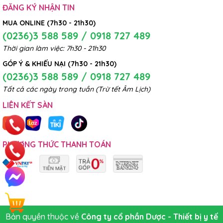
ĐĂNG KÝ NHẬN TIN
MUA ONLINE (7h30 - 21h30)
(0236)3 588 589 / 0918 727 489
Thời gian làm việc: 7h30 - 21h30
GÓP Ý & KHIẾU NẠI (7h30 - 21h30)
(0236)3 588 589 / 0918 727 489
Tất cả các ngày trong tuần (Trừ tết Âm Lịch)
LIÊN KẾT SÀN
PHƯƠNG THỨC THANH TOÁN
Bản quyền thuộc về
Công ty cổ phần Dược - Thiết bị y tế