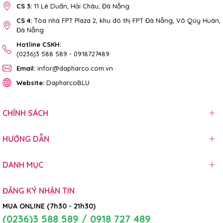
CS 3:
11 Lê Duẩn, Hải Châu, Đà Nẵng
CS 4:
Tòa nhà FPT Plaza 2, khu đô thị FPT Đà Nẵng, Võ Qúy Huân,
Đà Nẵng
Hotline CSKH:
(0236)3 588 589
-
0918727489
Email:
infor@dapharco.com.vn
Website:
DapharcoBLU
CHÍNH SÁCH
HƯỚNG DẪN
DANH MỤC
ĐĂNG KÝ NHẬN TIN
MUA ONLINE (7h30 - 21h30)
(0236)3 588 589 / 0918 727 489