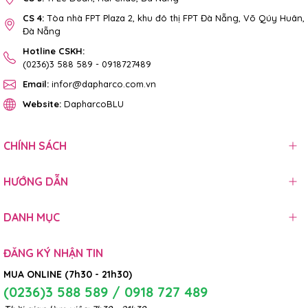
CS 4:
Tòa nhà FPT Plaza 2, khu đô thị FPT Đà Nẵng, Võ Qúy Huân,
Đà Nẵng
Hotline CSKH:
(0236)3 588 589
-
0918727489
Email:
infor@dapharco.com.vn
Website:
DapharcoBLU
CHÍNH SÁCH
HƯỚNG DẪN
DANH MỤC
ĐĂNG KÝ NHẬN TIN
MUA ONLINE (7h30 - 21h30)
(0236)3 588 589 / 0918 727 489