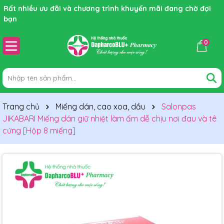
Rất nhiều ưu đãi và chương trình khuyến mãi đang chờ đợi
bạn
0
Trang chủ
Miếng dán, cao xoa, dầu
Salonpas
JIKABARI Miếng dán giữ nhiệt làm ấm dễ chịu nơi đau và tê
cứng [Hộp 8 miếng]