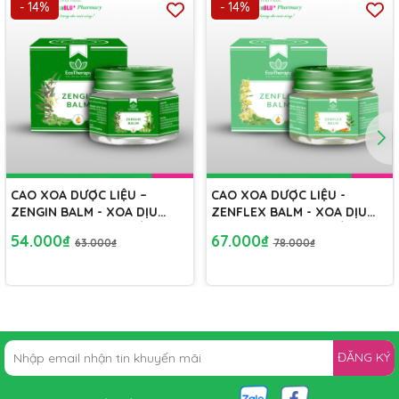
- 14%
- 14%
Không dán liên tục quá 6 giờ.
Không sử dụng khi đi ngủ.
Không dán vào nơi chịu áp lực như đeo dậy lưng.
Không dán vào nơi chịu áp lực như đeo túi.
CAO XOA DƯỢC LIỆU –
CAO XOA DƯỢC LIỆU -
ZENGIN BALM - XOA DỊU
ZENFLEX BALM - XOA DỊU
NHỮNG CƠN ĐAU KHÓ CHỊU
NHỮNG CƠN ĐAU KHÓ CHỊU
54.000₫
67.000₫
63.000₫
78.000₫
ĐĂNG KÝ