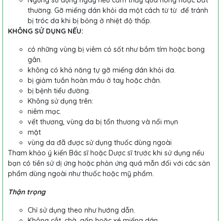
Ngưng sử dụng ngay nếu cảm thấy quá nóng hoặc bất
thường. Gỡ miếng dán khỏi da một cách từ từ để tránh
bị tróc da khi bị bỏng ở nhiệt độ thấp.
KHÔNG SỬ DỤNG NẾU:
có những vùng bị viêm có sốt như bầm tím hoặc bong
gân.
không có khả năng tự gỡ miếng dán khỏi da.
bị giảm tuần hoàn máu ở tay hoặc chân.
bị bệnh tiểu đường.
Không sử dụng trên:
niêm mạc.
vết thương, vùng da bị tổn thương và nổi mụn
mặt
vùng da đã được sử dụng thuốc dùng ngoài
Tham khảo ý kiến Bác sĩ hoặc Dược sĩ trước khi sử dụng nếu
bạn có tiền sử dị ứng hoặc phản ứng quá mẫn đối với các sản
phẩm dùng ngoài như thuốc hoặc mỹ phẩm.
Thận trọng
Chỉ sử dụng theo như hướng dẫn.
Không cắt, chà, gấp hoặc xé miếng dán.