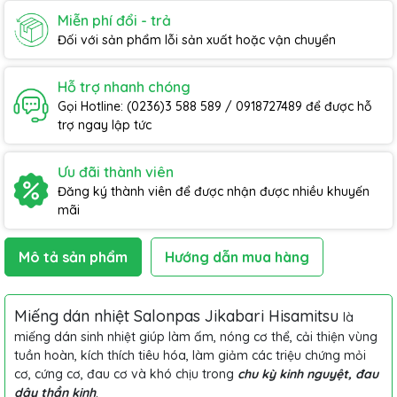
Miễn phí đổi - trả
Đối với sản phẩm lỗi sản xuất hoặc vận chuyển
Hỗ trợ nhanh chóng
Gọi Hotline: (0236)3 588 589 / 0918727489 để được hỗ
trợ ngay lập tức
Ưu đãi thành viên
Đăng ký thành viên để được nhận được nhiều khuyến
mãi
Mô tả sản phẩm
Hướng dẫn mua hàng
Miếng dán nhiệt Salonpas Jikabari Hisamitsu
là
miếng dán sinh nhiệt giúp làm ấm, nóng cơ thể, cải thiện vùng
tuần hoàn, kích thích tiêu hóa, làm giảm các triệu chứng mỏi
cơ, cứng cơ, đau cơ và khó chịu trong
chu kỳ kinh nguyệt, đau
dây thần kinh
.