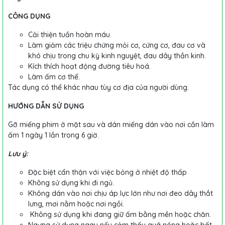
CÔNG DỤNG
Cải thiện tuần hoàn máu.
Làm giảm các triệu chứng mỏi cơ, cứng cơ, đau cơ và
khó chịu trong chu kỳ kinh nguyệt, đau dây thần kinh.
Kích thích hoạt động đường tiêu hoá.
Làm ấm cơ thể.
Tác dụng có thể khác nhau tùy cơ địa của người dùng.
HƯỚNG DẪN SỬ DỤNG
Gỡ miếng phim ở mặt sau và dán miếng dán vào nơi cần làm
ấm 1 ngày 1 lần trong 6 giờ.
Lưu ý:
Đặc biệt cẩn thận với việc bỏng ở nhiệt độ thấp
Không sử dụng khi đi ngủ.
Không dán vào nơi chịu áp lực lớn như nơi đeo dây thắt
lưng, mơi nằm hoặc nơi ngồi.
Không sử dụng khi đang giữ ấm bằng mền hoặc chăn.