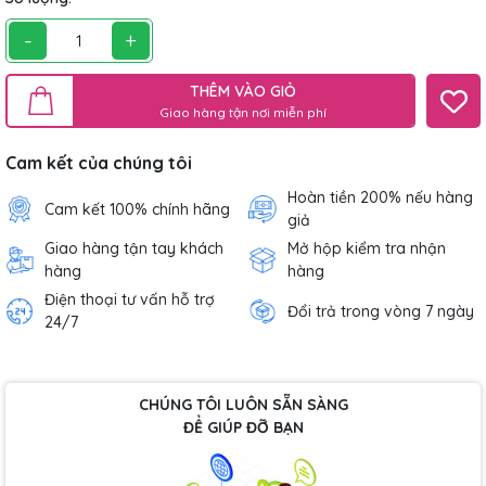
-
+
THÊM VÀO GIỎ
Giao hàng tận nơi miễn phí
Cam kết của chúng tôi
Hoàn tiền 200% nếu hàng
Cam kết 100% chính hãng
giả
Giao hàng tận tay khách
Mở hộp kiểm tra nhận
hàng
hàng
Điện thoại tư vấn hỗ trợ
Đổi trả trong vòng 7 ngày
24/7
CHÚNG TÔI LUÔN SẴN SÀNG
ĐỂ GIÚP ĐỠ BẠN