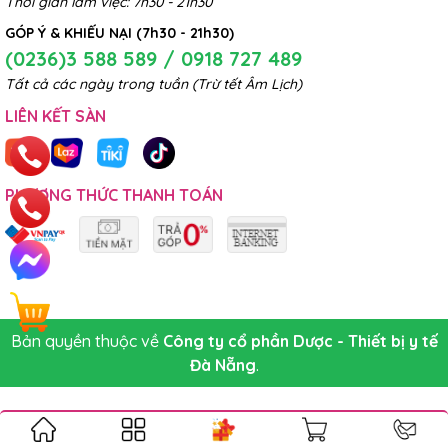
Thời gian làm việc: 7h30 - 21h30
GÓP Ý & KHIẾU NẠI (7h30 - 21h30)
(0236)3 588 589 / 0918 727 489
Tất cả các ngày trong tuần (Trừ tết Âm Lịch)
LIÊN KẾT SÀN
PHƯƠNG THỨC THANH TOÁN
Bản quyền thuộc về
Công ty cổ phần Dược - Thiết bị y tế
Đà Nẵng
.