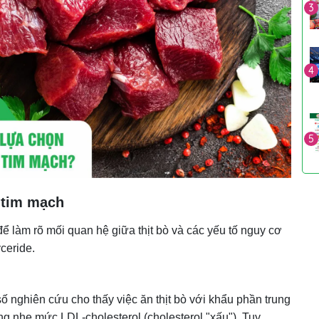
3
4
5
 tim mạch
 làm rõ mối quan hệ giữa thịt bò và các yếu tố nguy cơ
ceride.
ố nghiên cứu cho thấy việc ăn thịt bò với khẩu phần trung
ng nhẹ mức LDL-cholesterol (cholesterol "xấu"). Tuy