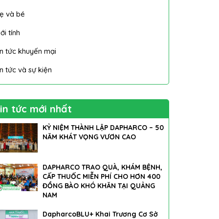
ẹ và bé
ới tính
in tức khuyến mại
in tức và sự kiện
in tức mới nhất
KỶ NIỆM THÀNH LẬP DAPHARCO – 50
NĂM KHÁT VỌNG VƯƠN CAO
DAPHARCO TRAO QUÀ, KHÁM BỆNH,
CẤP THUỐC MIỄN PHÍ CHO HƠN 400
ĐỒNG BÀO KHÓ KHĂN TẠI QUẢNG
NAM
DapharcoBLU+ Khai Trương Cơ Sở