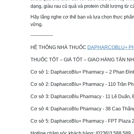
dạng, giàu rau củ quả và protein chất lượng từ 
Hãy lắng nghe cơ thể bạn và lựa chọn thực phẩ
vững.
---------------
HỆ THỐNG NHÀ THUỐC
DAPHARCOBLU+ P
THUỐC TỐT – GIÁ TỐT – GIAO HÀNG TẬN N
Cơ sở 1: DapharcoBlu+ Pharmacy – 2 Phan Đì
Cơ sở 2: DapharcoBlu+ Pharmacy - 110 Trần P
Cơ sở 3: DapharcoBlu Pharmacy - 11 Lê Duẩn,
Cơ sở 4: DapharcoBlu Pharmacy - 38 Cao Thắn
Cơ sở 5: DapharcoBlu+ Pharmacy - FPT Plaza 
Hotline chăm sóc khách hàng: (0236)3 588 589