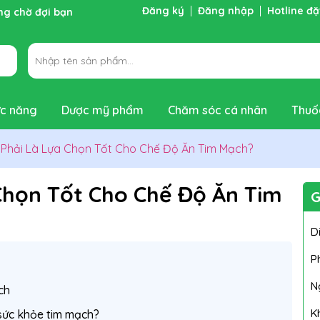
Đăng ký
Đăng nhập
Hotline đ
ng chờ đợi bạn
c năng
Dược mỹ phẩm
Chăm sóc cá nhân
Thuố
 Phải Là Lựa Chọn Tốt Cho Chế Độ Ăn Tim Mạch?
 Chọn Tốt Cho Chế Độ Ăn Tim
G
D
P
N
ch
K
sức khỏe tim mạch?