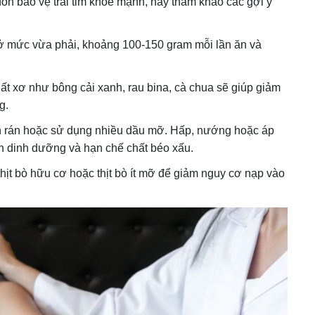
ốn bảo vệ trái tim khỏe mạnh, hãy tham khảo các gợi ý
ò ở mức vừa phải, khoảng 100-150 gram mỗi lần ăn và
t xơ như bông cải xanh, rau bina, cà chua sẽ giúp giảm
g.
 rán hoặc sử dụng nhiều dầu mỡ. Hấp, nướng hoặc áp
ọn dinh dưỡng và hạn chế chất béo xấu.
thịt bò hữu cơ hoặc thịt bò ít mỡ để giảm nguy cơ nạp vào