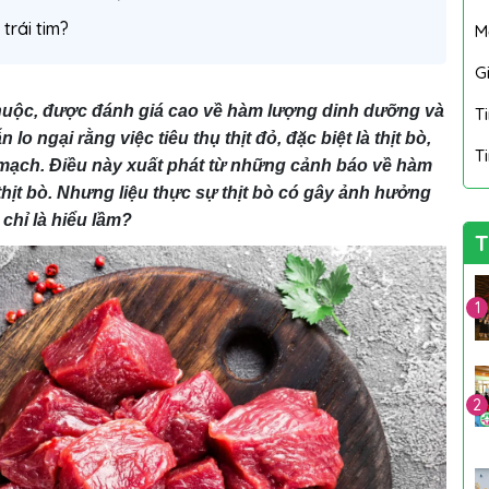
trái tim?
M
Gi
 thuộc, được đánh giá cao về hàm lượng dinh dưỡng và
T
o ngại rằng việc tiêu thụ thịt đỏ, đặc biệt là thịt bò,
T
 mạch. Điều này xuất phát từ những cảnh báo về hàm
thịt bò. Nhưng liệu thực sự thịt bò có gây ảnh hưởng
chỉ là hiểu lầm?
T
1
2