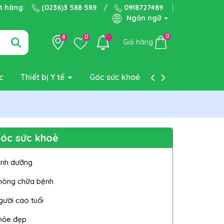
ặt hàng:
(0236)3 588 589
/
0918727489
Ngôn ngữ
0
8
0
Giỏ hàng
c
Thiết bị Y tế
Góc sức khoẻ
Liên hệ
óc sức khoẻ
inh dưỡng
hòng chữa bệnh
gười cao tuổi
hỏe đẹp