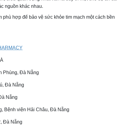
các nguồn khác nhau.
m phù hợp để bảo vệ sức khỏe tim mạch một cách bền
HARMACY
HÀ
nh Phùng, Đà Nẵng
hú, Đà Nẵng
 Đà Nẵng
g, Bệnh viện Hải Châu, Đà Nẵng
2, Đà Nẵng