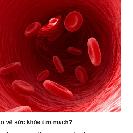
ảo vệ sức khỏe tim mạch?