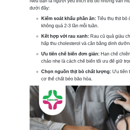
Nếu bạn là người yêu thích thịt bò nhưng vẫn mu
dưới đây:
Kiểm soát khẩu phần ăn:
Tiêu thụ thịt b
không quá 2-3 lần mỗi tuần.
Kết hợp với rau xanh:
Rau củ quả giàu chấ
hấp thu cholesterol và cân bằng dinh dưỡn
Ưu tiên chế biến đơn giản:
Hạn chế chiên
chảo nhẹ là cách chế biến tối ưu để giữ tr
Chọn nguồn thịt bò chất lượng:
Ưu tiên 
cơ thể chất béo bão hòa.