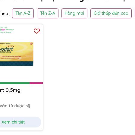
Tên A-Z
Tên Z-A
Hàng mới
Giá thấp đến cao
heo:
rt 0,5mg
 vấn từ dược sỹ
Xem chi tiết