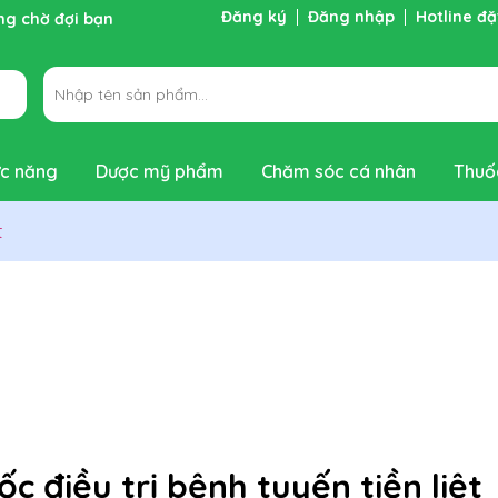
Đăng ký
Đăng nhập
Hotline đ
ng chờ đợi bạn
c năng
Dược mỹ phẩm
Chăm sóc cá nhân
Thuố
t
c điều trị bệnh tuyến tiền liệt