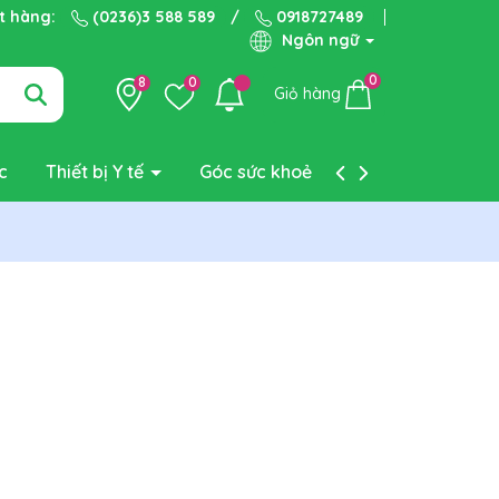
ặt hàng:
(0236)3 588 589
/
0918727489
Ngôn ngữ
0
8
0
Giỏ hàng
c
Thiết bị Y tế
Góc sức khoẻ
Liên hệ