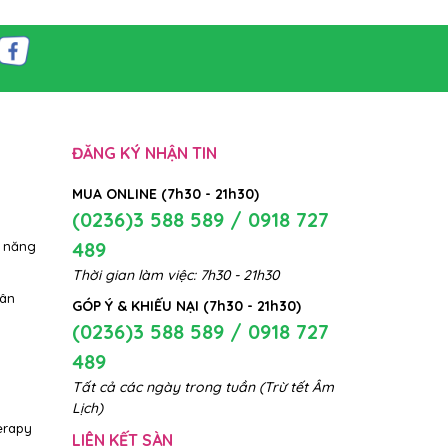
ĐĂNG KÝ NHẬN TIN
MUA ONLINE (7h30 - 21h30)
(0236)3 588 589 / 0918 727
489
 năng
Thời gian làm việc: 7h30 - 21h30
hân
GÓP Ý & KHIẾU NẠI (7h30 - 21h30)
(0236)3 588 589 / 0918 727
489
Tất cả các ngày trong tuần (Trừ tết Âm
Lịch)
erapy
LIÊN KẾT SÀN