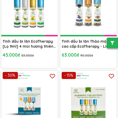
Tinh dầu bi lăn EcoTherapy
Tinh dầu bi lăn Thảo mộc
[Lọ 9ml] 4 mùi hương thiên
cao cấp EcoTherapy - Liệu
nhiên giải cảm, giảm đau,
pháp thiên nhiên, giải toả
45.000₫
63.000₫
53.000₫
90.000₫
chống say xe
căng thẳng
- 30%
- 15%