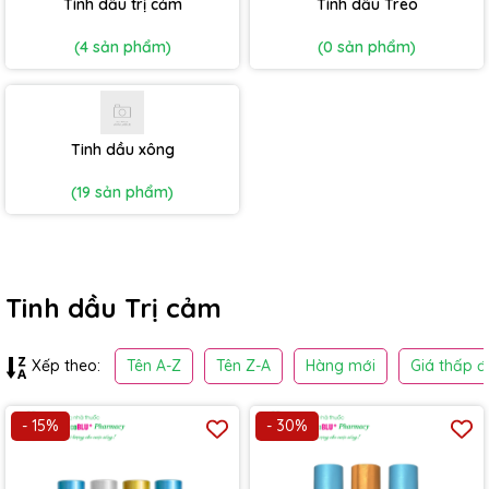
Tinh dầu trị cảm
Tinh dầu Treo
(4 sản phẩm)
(0 sản phẩm)
Tinh dầu xông
(19 sản phẩm)
Tinh dầu Trị cảm
Tên A-Z
Tên Z-A
Hàng mới
Giá thấp đ
Xếp theo:
- 15%
- 30%