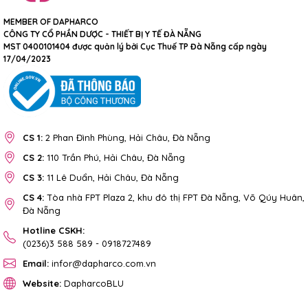
MEMBER OF DAPHARCO
CÔNG TY CỔ PHẦN DƯỢC - THIẾT BỊ Y TẾ ĐÀ NẴNG
MST 0400101404 được quản lý bởi Cục Thuế TP Đà Nẵng cấp ngày
17/04/2023
CS 1:
2 Phan Đình Phùng, Hải Châu, Đà Nẵng
CS 2:
110 Trần Phú, Hải Châu, Đà Nẵng
CS 3:
11 Lê Duẩn, Hải Châu, Đà Nẵng
CS 4:
Tòa nhà FPT Plaza 2, khu đô thị FPT Đà Nẵng, Võ Qúy Huân,
Đà Nẵng
Hotline CSKH:
(0236)3 588 589
-
0918727489
Email:
infor@dapharco.com.vn
Website:
DapharcoBLU