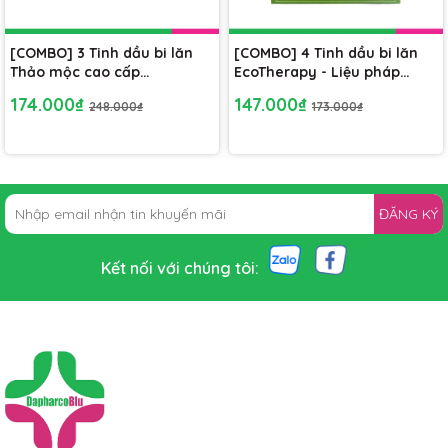
[COMBO] 3 Tinh dầu bi lăn
[COMBO] 4 Tinh dầu bi lăn
Thảo mộc cao cấp
EcoTherapy - Liệu pháp
EcoTherapy - Liệu pháp
thiên nhiên giúp giảm căng
174.000₫
147.000₫
248.000₫
173.000₫
thiên nhiên, giảm căng
thẳng, mệt mỏi
thẳng mệt mỏi
ĐĂNG KÝ
Kết nối với chúng tôi: