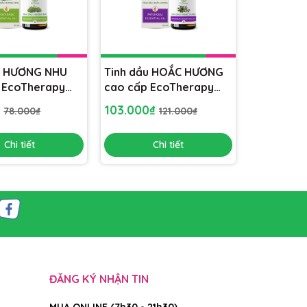
u HƯƠNG NHU
Tinh dầu HOẮC HƯƠNG
 EcoTherapy
cao cấp EcoTherapy
l] xông phòng,
[Lọ 10ml] xông phòng,
₫
103.000₫
78.000₫
121.000₫
 lọc không khí
khử mùi, lọc không khí
Chi tiết
Chi tiết
ĐĂNG KÝ NHẬN TIN