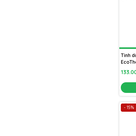
Tinh 
EcoTh
xông p
133.0
lọc kh
- 15%