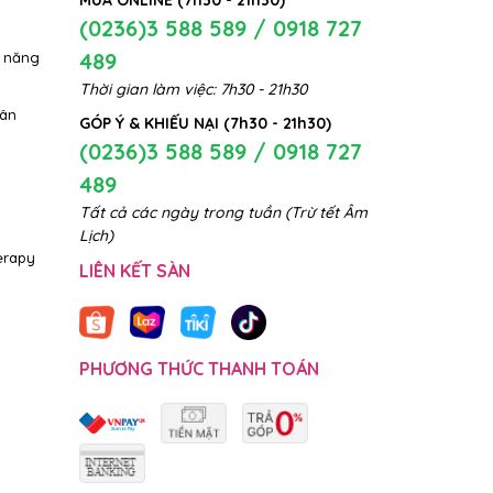
MUA ONLINE (7h30 - 21h30)
(0236)3 588 589 / 0918 727
489
 năng
Thời gian làm việc: 7h30 - 21h30
hân
GÓP Ý & KHIẾU NẠI (7h30 - 21h30)
(0236)3 588 589 / 0918 727
489
Tất cả các ngày trong tuần (Trừ tết Âm
Lịch)
erapy
LIÊN KẾT SÀN
PHƯƠNG THỨC THANH TOÁN