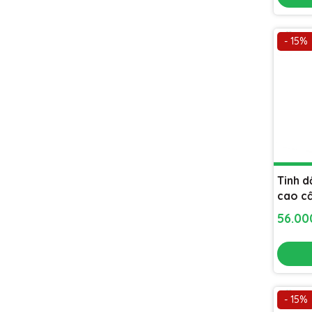
- 15%
Tinh 
cao c
[Lọ 10
56.0
khử mù
- 15%