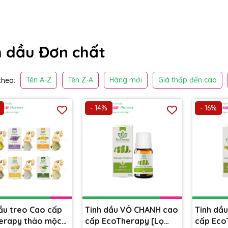
h dầu Đơn chất
Tên A-Z
Tên Z-A
Hàng mới
Giá thấp đến cao
heo:
- 14%
- 16%
ầu treo Cao cấp
Tinh dầu VỎ CHANH cao
Tinh dầ
erapy thảo mộc
cấp EcoTherapy [Lọ
cấp Eco