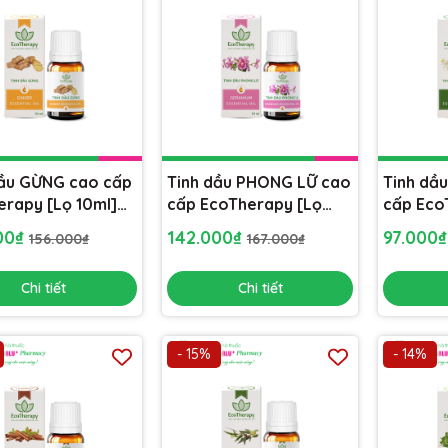
dầu GỪNG cao cấp
Tinh dầu PHONG LỮ cao
Tinh dầ
erapy [Lọ 10ml]
cấp EcoTherapy [Lọ
cấp Eco
hòng, khử mùi,
10ml] xông phòng, khử
10ml] x
00₫
142.000₫
97.000
156.000₫
167.000₫
ông khí
mùi, lọc không khí
mùi, lọc
Chi tiết
Chi tiết
- 15%
- 14%