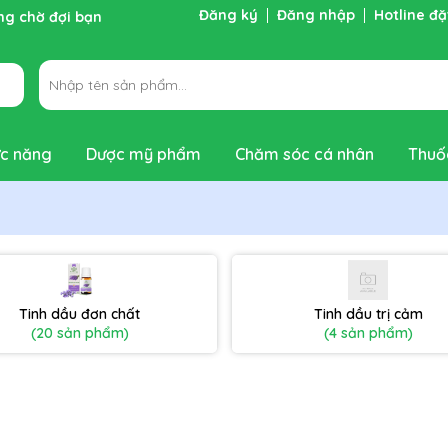
Đăng ký
Đăng nhập
Hotline đ
ng chờ đợi bạn
c năng
Dược mỹ phẩm
Chăm sóc cá nhân
Thuố
Tinh dầu đơn chất
Tinh dầu trị cảm
(20 sản phẩm)
(4 sản phẩm)