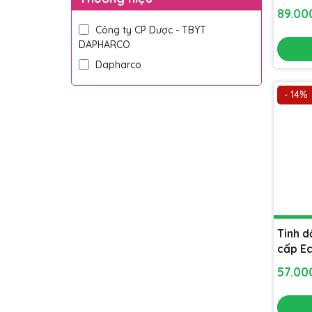
thiên 
89.0
khử mù
Công ty CP Dược - TBYT
chống
DAPHARCO
Dapharco
- 14%
Tinh 
cấp E
10ml] 
57.0
mùi, l