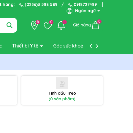
ặt hàng:
(0236)3 588 589
/
0918727489
Ngôn ngữ
0
8
0
Giỏ hàng
c
Thiết bị Y tế
Góc sức khoẻ
Liên hệ
Tinh dầu Treo
(0 sản phẩm)