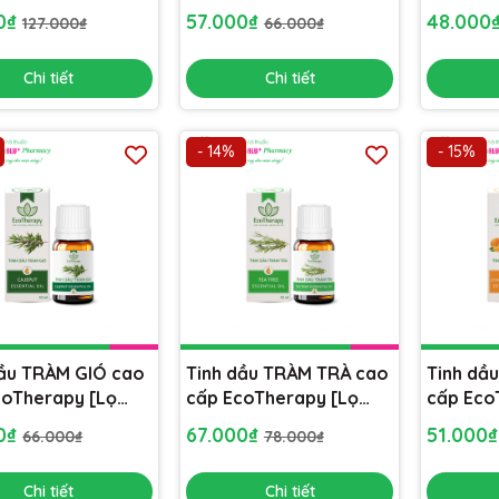
nhiên [Lọ 8ml] -
10ml] xông phòng, khử
10ml] x
00₫
57.000₫
48.000
127.000₫
66.000₫
i, kháng khuẩn,
mùi, lọc không khí
mùi, lọc
 say xe
Chi tiết
Chi tiết
- 14%
- 15%
dầu TRÀM GIÓ cao
Tinh dầu TRÀM TRÀ cao
Tinh dầ
coTherapy [Lọ
cấp EcoTherapy [Lọ
cấp Eco
xông phòng, khử
10ml] xông phòng, khử
10ml] x
00₫
67.000₫
51.000
66.000₫
78.000₫
ọc không khí
mùi, lọc không khí
mùi, lọc
Chi tiết
Chi tiết