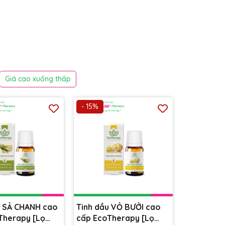
Giá cao xuống thấp
- 15%
u SẢ CHANH cao
Tinh dầu VỎ BƯỞI cao
Therapy [Lọ
cấp EcoTherapy [Lọ