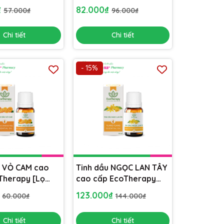
ông phòng, khử
10ml] xông phòng, khử
₫
82.000₫
57.000₫
96.000₫
 không khí
mùi, lọc không khí
Chi tiết
Chi tiết
- 15%
u VỎ CAM cao
Tinh dầu NGỌC LAN TÂY
Therapy [Lọ
cao cấp EcoTherapy
ông phòng, khử
[Lọ 10ml] xông phòng,
₫
123.000₫
60.000₫
144.000₫
 không khí
khử mùi, lọc không khí
Chi tiết
Chi tiết