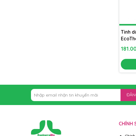
Tinh 
EcoTh
xông p
181.0
lọc kh
ĐĂN
CHÍNH 