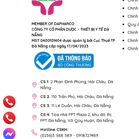
Chính
Chính
Chính 
MEMBER OF DAPHARCO
Quy đ
CÔNG TY CỔ PHẦN DƯỢC - THIẾT BỊ Y TẾ ĐÀ
Chính
NẴNG
Chính
MST 0400101404 được quản lý bởi Cục Thuế TP
Đà Nẵng cấp ngày 17/04/2023
Chính
CS 1:
2 Phan Đình Phùng, Hải Châu, Đà
Nẵng
CS 2:
110 Trần Phú, Hải Châu, Đà Nẵng
CS 3:
11 Lê Duẩn, Hải Châu, Đà Nẵng
CS 4:
Tòa nhà FPT Plaza 2, khu đô thị
FPT Đà Nẵng, Võ Qúy Huân, Đà Nẵng
Hotline CSKH:
(0236)3 588 589
-
0918727489