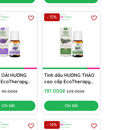
- 15%
u OẢI HƯƠNG
Tinh dầu HƯƠNG THẢO
 EcoTherapy
cao cấp EcoTherapy
l] xông phòng,
[Lọ 10ml] xông phòng,
₫
191.000₫
90.000₫
225.000₫
 lọc không khí
khử mùi, lọc không khí
Chi tiết
Chi tiết
- 14%