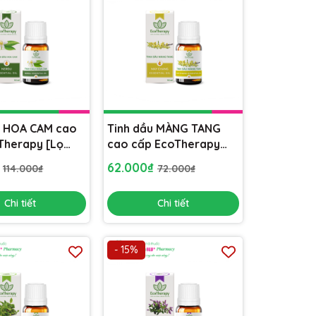
u HOA CAM cao
Tinh dầu MÀNG TANG
Therapy [Lọ
cao cấp EcoTherapy
ông phòng, khử
[Lọ 10ml] xông phòng,
₫
62.000₫
114.000₫
72.000₫
 không khí
khử mùi, lọc không khí
Chi tiết
Chi tiết
- 15%