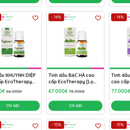
- 14%
- 14%
dầu KHUYNH DIỆP
Tinh dầu BẠC HÀ cao
Tinh dầ
ấp EcoTherapy
cấp EcoTherapy [Lọ
cao cấp
ml] xông phòng,
10ml] xông phòng, khử
[Lọ 10m
00₫
67.000₫
77.000
66.000₫
78.000₫
i, lọc không khí
mùi, lọc không khí
khử mùi,
Chi tiết
Chi tiết
- 15%
- 15%