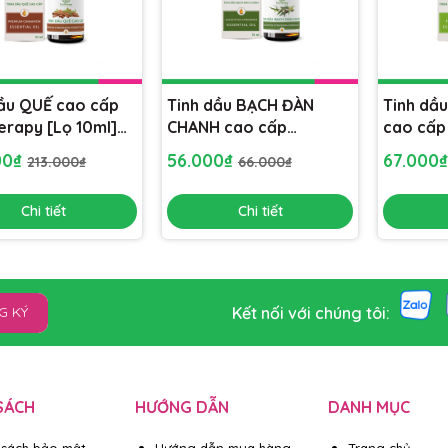
dầu QUẾ cao cấp
Tinh dầu BẠCH ĐÀN
Tinh dầ
erapy [Lọ 10ml]
CHANH cao cấp
cao cấp
hòng, khử mùi,
EcoTherapy [Lọ 10ml]
[Lọ 10m
00₫
56.000₫
67.000
213.000₫
66.000₫
ông khí
xông phòng, khử mùi,
khử mùi,
lọc không khí
Chi tiết
Chi tiết
Kết nối với chúng tôi:
G KÝ
SÁCH
HƯỚNG DẪN
DANH MỤC