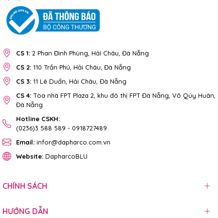
CS 1:
2 Phan Đình Phùng, Hải Châu, Đà Nẵng
CS 2:
110 Trần Phú, Hải Châu, Đà Nẵng
CS 3:
11 Lê Duẩn, Hải Châu, Đà Nẵng
CS 4:
Tòa nhà FPT Plaza 2, khu đô thị FPT Đà Nẵng, Võ Qúy Huân,
Đà Nẵng
Hotline CSKH:
(0236)3 588 589
-
0918727489
Email:
infor@dapharco.com.vn
Website:
DapharcoBLU
CHÍNH SÁCH
HƯỚNG DẪN