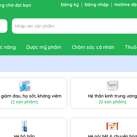
Đăng ký
Đăng nhập
Hotline đ
ng chờ đợi bạn
c năng
Dược mỹ phẩm
Chăm sóc cá nhân
Thuố
 giảm đau, hạ sốt, kháng viêm
Hệ thần kinh trung ươn
(2 sản phẩm)
(0 sản phẩm)
Hệ hô hấp
Hệ nội tiết & chuyển hó