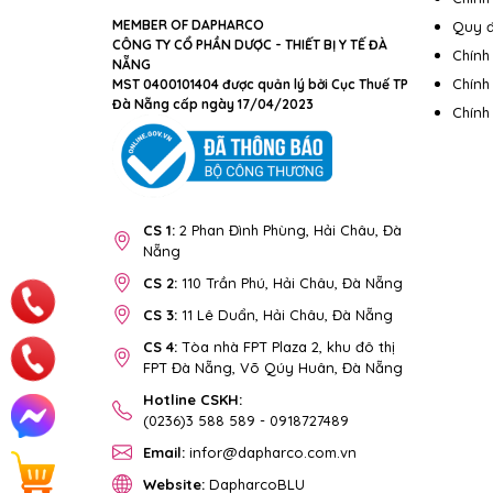
MEMBER OF DAPHARCO
Quy đ
CÔNG TY CỔ PHẦN DƯỢC - THIẾT BỊ Y TẾ ĐÀ
Chính
NẴNG
Chính
MST 0400101404 được quản lý bởi Cục Thuế TP
Đà Nẵng cấp ngày 17/04/2023
Chính
CS 1:
2 Phan Đình Phùng, Hải Châu, Đà
Nẵng
CS 2:
110 Trần Phú, Hải Châu, Đà Nẵng
CS 3:
11 Lê Duẩn, Hải Châu, Đà Nẵng
CS 4:
Tòa nhà FPT Plaza 2, khu đô thị
FPT Đà Nẵng, Võ Qúy Huân, Đà Nẵng
Hotline CSKH:
(0236)3 588 589
-
0918727489
Email:
infor@dapharco.com.vn
Website:
DapharcoBLU