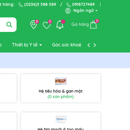
ặt hàng:
(0236)3 588 589
/
0918727489
Ngôn ngữ
0
8
0
Giỏ hàng
c
Thiết bị Y tế
Góc sức khoẻ
Liên hệ
g
Hệ tiêu hóa & gan mật
(0 sản phẩm)
a
Hệ tim mạch & tạo máu