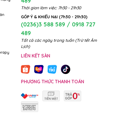
489
Thời gian làm việc: 7h30 - 21h30
hân
GÓP Ý & KHIẾU NẠI (7h30 - 21h30)
(0236)3 588 589 / 0918 727
489
Tất cả các ngày trong tuần (Trừ tết Âm
Lịch)
erapy
LIÊN KẾT SÀN
PHƯƠNG THỨC THANH TOÁN