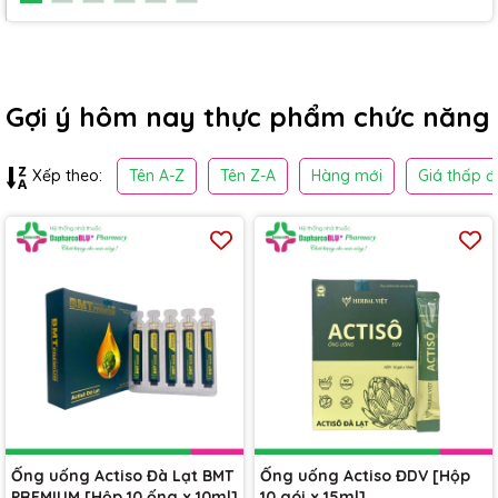
Gợi ý hôm nay thực phẩm chức năng
Tên A-Z
Tên Z-A
Hàng mới
Giá thấp đ
Xếp theo:
Ống uống Actiso Đà Lạt BMT
Ống uống Actiso ĐDV [Hộp
PREMIUM [Hộp 10 ống x 10ml]
10 gói x 15ml]