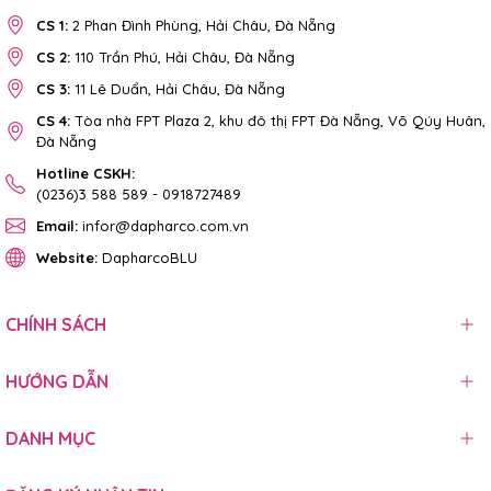
CS 1:
2 Phan Đình Phùng, Hải Châu, Đà Nẵng
CS 2:
110 Trần Phú, Hải Châu, Đà Nẵng
CS 3:
11 Lê Duẩn, Hải Châu, Đà Nẵng
CS 4:
Tòa nhà FPT Plaza 2, khu đô thị FPT Đà Nẵng, Võ Qúy Huân,
Đà Nẵng
Hotline CSKH:
(0236)3 588 589
-
0918727489
Email:
infor@dapharco.com.vn
Website:
DapharcoBLU
CHÍNH SÁCH
HƯỚNG DẪN
DANH MỤC