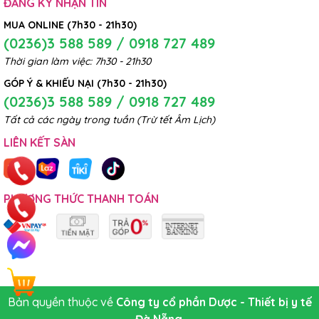
ĐĂNG KÝ NHẬN TIN
MUA ONLINE (7h30 - 21h30)
(0236)3 588 589 / 0918 727 489
Thời gian làm việc: 7h30 - 21h30
GÓP Ý & KHIẾU NẠI (7h30 - 21h30)
(0236)3 588 589 / 0918 727 489
Tất cả các ngày trong tuần (Trừ tết Âm Lịch)
LIÊN KẾT SÀN
PHƯƠNG THỨC THANH TOÁN
Bản quyền thuộc về
Công ty cổ phần Dược - Thiết bị y tế